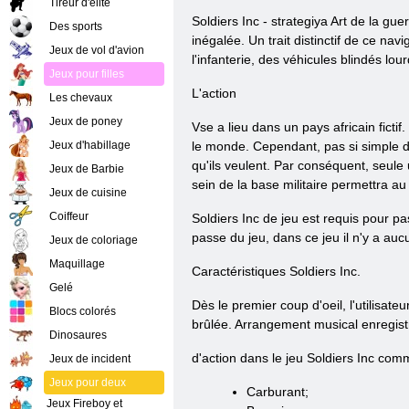
Tireur d'élite
Soldiers Inc - strategiya Art de la gu
Des sports
inégalée. Un trait distinctif de ce nav
Jeux de vol d'avion
l'infanterie, des véhicules blindés l
Jeux pour filles
L'action
Les chevaux
Jeux de poney
Vse a lieu dans un pays africain ficti
Jeux d'habillage
le monde. Cependant, pas si simple d
qu'ils veulent. Par conséquent, seule
Jeux de Barbie
sein de la base militaire permettra au
Jeux de cuisine
Coiffeur
Soldiers Inc de jeu est requis pour pa
passe du jeu, dans ce jeu il n'y a a
Jeux de coloriage
Maquillage
Caractéristiques Soldiers Inc.
Gelé
Dès le premier coup d'oeil, l'utilisateu
Blocs colorés
brûlée. Arrangement musical enregistr
Dinosaures
d'action dans le jeu Soldiers Inc com
Jeux de incident
Jeux pour deux
Carburant;
Jeux Fireboy et