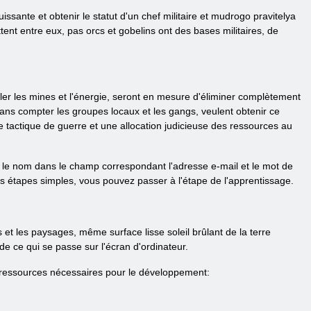
issante et obtenir le statut d'un chef militaire et mudrogo pravitelya
attent entre eux, pas orcs et gobelins ont des bases militaires, de
trôler les mines et l'énergie, seront en mesure d'éliminer complètement
ns compter les groupes locaux et les gangs, veulent obtenir ce
e tactique de guerre et une allocation judicieuse des ressources au
vec le nom dans le champ correspondant l'adresse e-mail et le mot de
s étapes simples, vous pouvez passer à l'étape de l'apprentissage.
ils et les paysages, même surface lisse soleil brûlant de la terre
e ce qui se passe sur l'écran d'ordinateur.
rs ressources nécessaires pour le développement: