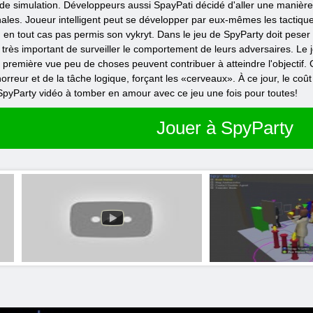
u de simulation. Développeurs aussi SpayPati décidé d'aller une manière
ginales. Joueur intelligent peut se développer par eux-mêmes les tactiqu
i, en tout cas pas permis son vykryt. Dans le jeu de SpyParty doit pe
très important de surveiller le comportement de leurs adversaires. Le j
première vue peu de choses peuvent contribuer à atteindre l'objectif. C
 l'horreur et de la tâche logique, forçant les «cerveaux». À ce jour, le co
pyParty vidéo à tomber en amour avec ce jeu une fois pour toutes!
Jouer à SpyParty