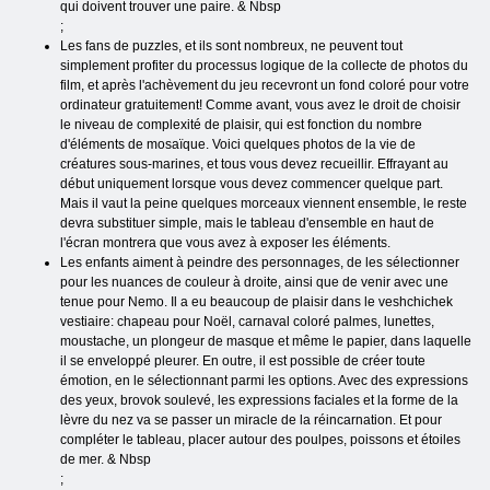
qui doivent trouver une paire. & Nbsp
;
Les fans de puzzles, et ils sont nombreux, ne peuvent tout
simplement profiter du processus logique de la collecte de photos du
film, et après l'achèvement du jeu recevront un fond coloré pour votre
ordinateur gratuitement! Comme avant, vous avez le droit de choisir
le niveau de complexité de plaisir, qui est fonction du nombre
d'éléments de mosaïque. Voici quelques photos de la vie de
créatures sous-marines, et tous vous devez recueillir. Effrayant au
début uniquement lorsque vous devez commencer quelque part.
Mais il vaut la peine quelques morceaux viennent ensemble, le reste
devra substituer simple, mais le tableau d'ensemble en haut de
l'écran montrera que vous avez à exposer les éléments.
Les enfants aiment à peindre des personnages, de les sélectionner
pour les nuances de couleur à droite, ainsi que de venir avec une
tenue pour Nemo. Il a eu beaucoup de plaisir dans le veshchichek
vestiaire: chapeau pour Noël, carnaval coloré palmes, lunettes,
moustache, un plongeur de masque et même le papier, dans laquelle
il se enveloppé pleurer. En outre, il est possible de créer toute
émotion, en le sélectionnant parmi les options. Avec des expressions
des yeux, brovok soulevé, les expressions faciales et la forme de la
lèvre du nez va se passer un miracle de la réincarnation. Et pour
compléter le tableau, placer autour des poulpes, poissons et étoiles
de mer. & Nbsp
;