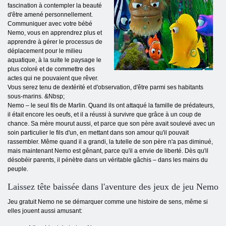
fascination à contempler la beauté
d'être amené personnellement.
Communiquer avec votre bébé
Nemo, vous en apprendrez plus et
apprendre à gérer le processus de
déplacement pour le milieu
aquatique, à la suite le paysage le
plus coloré et de commettre des
actes qui ne pouvaient que rêver.
Vous serez tenu de dextérité et d'observation, d'être parmi ses habitants
sous-marins. &Nbsp;
Nemo – le seul fils de Marlin. Quand ils ont attaqué la famille de prédateurs,
il était encore les oeufs, et il a réussi à survivre que grâce à un coup de
chance. Sa mère mourut aussi, et parce que son père avait soulevé avec un
soin particulier le fils d'un, en mettant dans son amour qu'il pouvait
rassembler. Même quand il a grandi, la tutelle de son père n'a pas diminué,
mais maintenant Nemo est gênant, parce qu'il a envie de liberté. Dès qu'il
désobéir parents, il pénètre dans un véritable gâchis – dans les mains du
peuple.
Laissez tête baissée dans l'aventure des jeux de jeu Nemo
Jeu gratuit Nemo ne se démarquer comme une histoire de sens, même si
elles jouent aussi amusant: