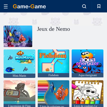
Jeux de Nemo
Fishdom
Aqua énergisant
Mini-Marin
L'ascension de Finn
Livre de couleurs Le Monde de Nemo
Livre de coloriage pour trouver Nemo