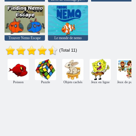
Trouver Nemo Escape
Le monde de nemo
(Total 11)
Poisson
Puzzle
Objets cachés
Jeux en ligne
Jeux de puzz