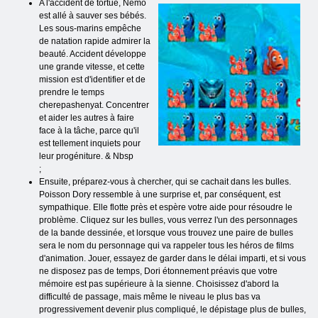
A l'accident de tortue, Nemo
est allé à sauver ses bébés.
Les sous-marins empêche
de natation rapide admirer la
beauté. Accident développe
une grande vitesse, et cette
mission est d'identifier et de
prendre le temps
cherepashenyat. Concentrer
et aider les autres à faire
face à la tâche, parce qu'il
est tellement inquiets pour
leur progéniture. & Nbsp
;
Ensuite, préparez-vous à chercher, qui se cachait dans les bulles.
Poisson Dory ressemble à une surprise et, par conséquent, est
sympathique. Elle flotte près et espère votre aide pour résoudre le
problème. Cliquez sur les bulles, vous verrez l'un des personnages
de la bande dessinée, et lorsque vous trouvez une paire de bulles
sera le nom du personnage qui va rappeler tous les héros de films
d'animation. Jouer, essayez de garder dans le délai imparti, et si vous
ne disposez pas de temps, Dori étonnement préavis que votre
mémoire est pas supérieure à la sienne. Choisissez d'abord la
difficulté de passage, mais même le niveau le plus bas va
progressivement devenir plus compliqué, le dépistage plus de bulles,