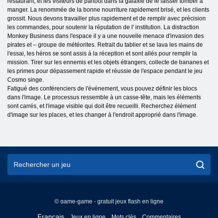
restaurant, et les visiteurs de partout dans la galaxie de le laisser tomber à
manger. La renommée de la bonne nourriture rapidement brisé, et les clients
grossit. Nous devons travailler plus rapidement et de remplir avec précision
les commandes, pour soutenir la réputation de l' institution. La distraction
Monkey Business dans l'espace il y a une nouvelle menace d'invasion des
pirates et – groupe de météorites. Retrait du tablier et se lava les mains de
l'essai, les héros se sont assis à la réception et sont allés pour remplir la
mission. Tirer sur les ennemis et les objets étrangers, collecte de bananes et
les primes pour dépassement rapide et réussie de l'espace pendant le jeu
Cosmo singe.
Fatigué des conférenciers de l'événement, vous pouvez définir les blocs
dans l'image. Le processus ressemble à un casse-tête, mais les éléments
sont carrés, et l'image visible qui doit être recueilli. Recherchez élément
d'image sur les places, et les changer à l'endroit approprié dans l'image.
© game-game - gratuit jeux flash en ligne
English
Français
Jeux en ligne
Mots clés
Commentaires