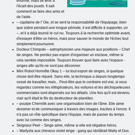
énorme, mais se tenir à
l'écart des jouets. Il sait
comment se faire des amis et
de l'aide.
– capitaine de l' Oie, et se sent la responsabilité de l'équipage, bien
que sobre pendant une longue période, il est difficile à supporter, un
–, et il a déjà tourné le cul nu. Toujours à la recherche optimiste avant,
d'essayer d'être un héros, mais pour sauver le monde de l'échec tout
simplement poursuivre.
Docteur Chimpski – astrophysicien une majeure aux positions – Chef
de singes. Ne perdez pas espoir d'organiser un esclave, même si
cela semble impossible. Toujours trouver quoi faire avec l'espace -
singes afin qu'ils ne sont pas déconner.
Mini Robot Honnête Okay 1 – lui tout espoir de singes, si quelque
chose doit être réparé. Sans elle, la technique a depuis longtemps
cessé de travailler, mais... Peut-être que le contraire est vrai, si vous
regardez comme les réfrigérateurs, les voitures et les déchiqueteuses
commerciales sont dispersés sur les détails. Une fois qu'il est devenu
clair qu'il était le fils du destructeur de planètes.
– poulpe Chernilik avec une organisation bien de l'âme. Elle aime
dessiner et de communiquer à travers des images, tracées à l'encre. Il
n'a pas un rôle spécifique dans l'équipe, mais de passer du temps
avec lui comme des singes.
Seigneur Peel – Singe aime, même si elle est négative héros.
– Martyzla aux cheveux violet singe - gang qui idolâtrait Wally et Gus.