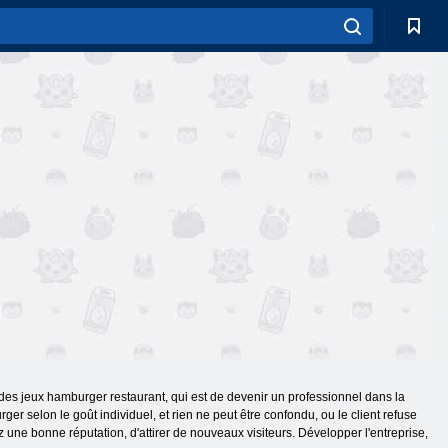
x des jeux hamburger restaurant, qui est de devenir un professionnel dans la
er selon le goût individuel, et rien ne peut être confondu, ou le client refuse
ez une bonne réputation, d'attirer de nouveaux visiteurs. Développer l'entreprise,