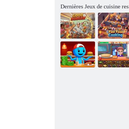
Dernières Jeux de cuisine res
Cuisine de
restauration
Bon hamburger
rapide
Simulateur de
restaurant:
Burger Craze:
hamburgers et
Top Burger
pizza
Shop