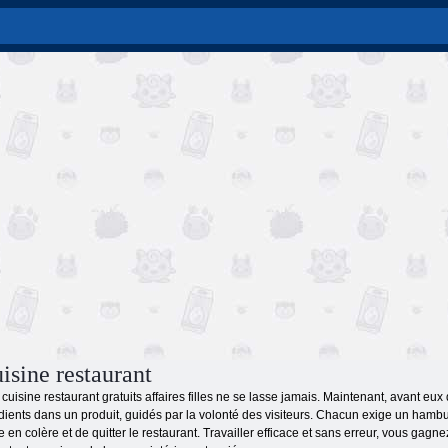
isine restaurant
cuisine restaurant gratuits affaires filles ne se lasse jamais. Maintenant, avant eu
dients dans un produit, guidés par la volonté des visiteurs. Chacun exige un hamburg
e en colère et de quitter le restaurant. Travailler efficace et sans erreur, vous gagn