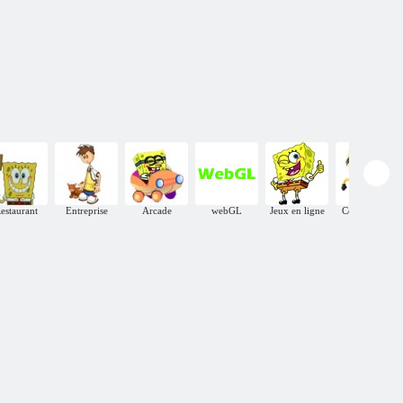
Burger
Restaurant
Excellent chef
Express
xel
estaurant
Entreprise
Arcade
webGL
Jeux en ligne
Compétence