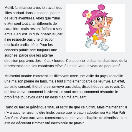
Multik familiariser avec le travail des
filles partout dans le monde, parler
de leurs aventures. Alors que Yumi
et Ani sont tout à fait différents de
caractère, mais restent fidèles à ses
amis. Ceci est un duo inhabituel, car
il ne respecte pas une direction
musicale particulière. Pour les
concerts public sont toujours une
surprise, parce que les alterne
direction pop avec des métaux lourds. Cela donne le charme chaotique de la
représentation et les chanteurs élève à un nouveau niveau de popularité.
Multserial montre comment les filles vont avec une visite du pays, recueille
une maison pleine de fans, mais tout simplement partie de leur vie. En effet,
après le concert, l'héroïne est envoyé aux clubs, discothèques, au revoir. Ce
qui leur arrive, comment ils vivent, ce sont accros, comment résoudre le
problème tout avoir dans un dessin animé amusant.
Rano ou tard le générique final, et est triste que ce fut fini. Mais maintenant, il
n'y a aucune raison d'être triste, parce que le bâton adopter jeu Hai Hai Pafi
AmiYumi. Avec eux, vous commencez un nouveau chapitre de divertissement
afin de découvrir l'immensité inexplorée de plaisir.