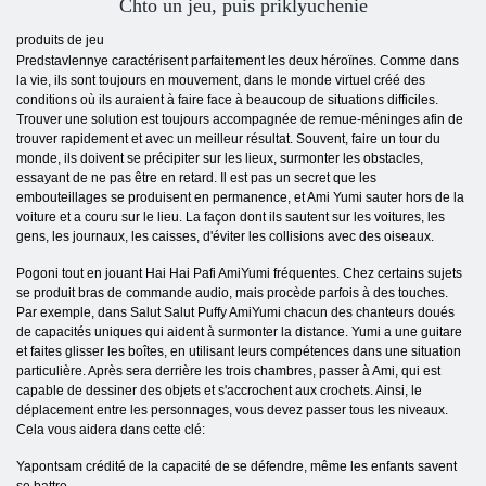
Chto un jeu, puis priklyuchenie
produits de jeu
Predstavlennye caractérisent parfaitement les deux héroïnes. Comme dans
la vie, ils sont toujours en mouvement, dans le monde virtuel créé des
conditions où ils auraient à faire face à beaucoup de situations difficiles.
Trouver une solution est toujours accompagnée de remue-méninges afin de
trouver rapidement et avec un meilleur résultat. Souvent, faire un tour du
monde, ils doivent se précipiter sur les lieux, surmonter les obstacles,
essayant de ne pas être en retard. Il est pas un secret que les
embouteillages se produisent en permanence, et Ami Yumi sauter hors de la
voiture et a couru sur le lieu. La façon dont ils sautent sur les voitures, les
gens, les journaux, les caisses, d'éviter les collisions avec des oiseaux.
Pogoni tout en jouant Hai Hai Pafi AmiYumi fréquentes. Chez certains sujets
se produit bras de commande audio, mais procède parfois à des touches.
Par exemple, dans Salut Salut Puffy AmiYumi chacun des chanteurs doués
de capacités uniques qui aident à surmonter la distance. Yumi a une guitare
et faites glisser les boîtes, en utilisant leurs compétences dans une situation
particulière. Après sera derrière les trois chambres, passer à Ami, qui est
capable de dessiner des objets et s'accrochent aux crochets. Ainsi, le
déplacement entre les personnages, vous devez passer tous les niveaux.
Cela vous aidera dans cette clé:
Yapontsam crédité de la capacité de se défendre, même les enfants savent