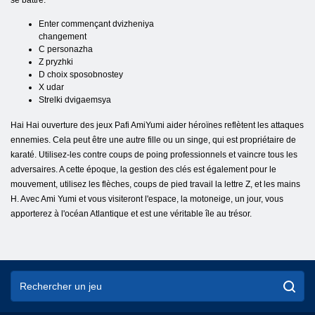
se battre.
Enter commençant dvizheniya
changement
C personazha
Z pryzhki
D choix sposobnostey
X udar
Strelki dvigaemsya
Hai Hai ouverture des jeux Pafi AmiYumi aider héroïnes reflètent les attaques
ennemies. Cela peut être une autre fille ou un singe, qui est propriétaire de
karaté. Utilisez-les contre coups de poing professionnels et vaincre tous les
adversaires. A cette époque, la gestion des clés est également pour le
mouvement, utilisez les flèches, coups de pied travail la lettre Z, et les mains
H. Avec Ami Yumi et vous visiteront l'espace, la motoneige, un jour, vous
apporterez à l'océan Atlantique et est une véritable île au trésor.