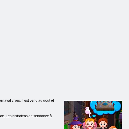
'Halloween
caisse
Deux joueurs
aval vives, il est venu au goût et
bre. Les historiens ont tendance à