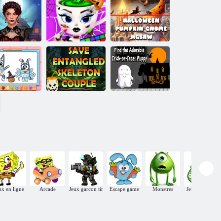
Clever Cia :
Puzzle
Halloween 2048
d'Halloween 3D
Livre de
coloriage :
Relooking
Halloween
Puzzle Gnome
ffrayant pour
Ballerine
Citrouille
lloween
Halloween
Cappuccina
d'Halloween
Livre de
coloriage :
Costume
Couple de
Trouvez
'Halloween
squelettes
l'adorable chiot
Bluey
enchevêtrés
Trick-or-Treat
ux en ligne
Arcade
Jeux garcon tir
Escape game
Monstres
Jeux educatif