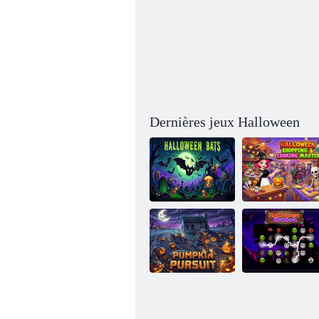
Dernières jeux Halloween
Maître du
shopping et de la
Chauves-souris
cuisine
d'Halloween
d'Halloween
Poursuite de
Match