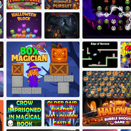
DinoHop
Citrouille hantée
Tiret géométrique d'Halloween
Halloween
d
Bingo
Poursuite de
Halloween
citrouille
Bloc
d'Halloween
L'Halloween
Si
Bord de survie
Match d'Hallowee