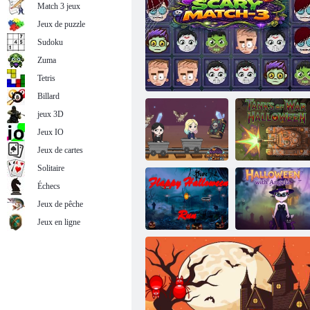
Match 3 jeux
Jeux de puzzle
Sudoku
Zuma
Pendu d'Halloween
Tetris
Billard
jeux 3D
Jeux IO
Jeux de cartes
Solitaire
Échecs
Grotte
d'Halloween du
Chars de guerre
Jeux de pêche
mercredi
Match-3 effrayant
Halloween
Jeux en ligne
Course
d'Halloween
Halloween avec
Flappy
Angela