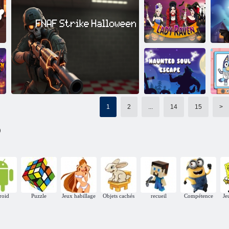
Une paire plus
âgée s'est
Corbeau
échappée du
emprisonné dans
château
un livre magique
Magicien de boîte
d'Halloween
e
Dame Corbeau
Jeu de tir à bulles d'Ha
1
2
...
14
15
>
Évasion de l'âme
d
)
hantée
Grève FNAF Halloween
roid
Puzzle
Jeux habillage
Objets cachés
recueil
Compétence
Je