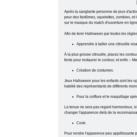
Après la sanglante personne de jeux d'action
peur des fantômes, squelettes, zombies, et
sur le masque du match d'ouverture en lign
Afin de tenir Halloween par toutes les règl
Apprendre à tailler une citrouille vis
À la plus grosse citrouille, placez les conto
fente pour restaurer le contour, et enfin – Me
Création de costumes.
Jeux Halloween pour les enfants sont les op
habillé des représentants de différents monst
Pour la coiffure et le maquillage spéc
La tenue ne sera pas regard harmonieux, si 
changer l'apparence delà de la reconnaiss
Cook.
Pour rendre l'apparence peu appétissante plat