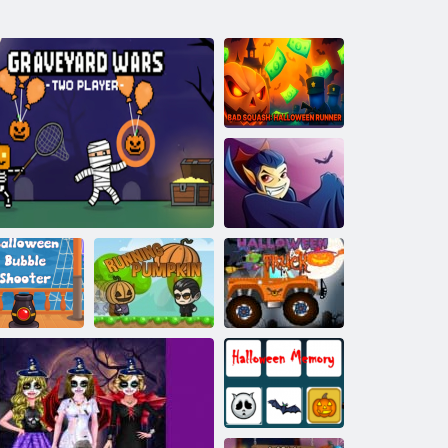
Bad Squash :
Coureur
d'Halloween
Vampirizatsiya
Shooter de
bulles
Courir la
Camion
'Halloween
Graveyard Wars Deux joueurs
citrouille
d'halloween