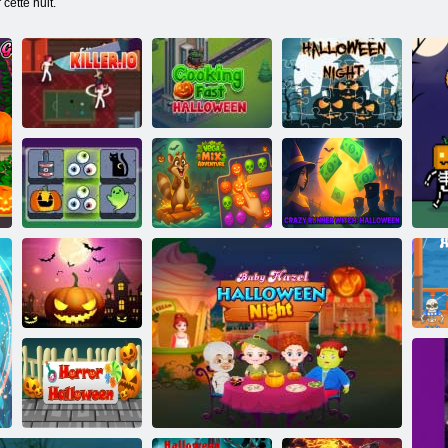
cette nuit.
Cuisiner
Halloween
Puzzle de nuit
Tueur. Io
rapide
d'halloween
Halloween
Sorcière folle de
Mahjong
Vega Mix 2
coureur
Connect
Aventure
Halloween
Fête d'halloween
effrayant
d