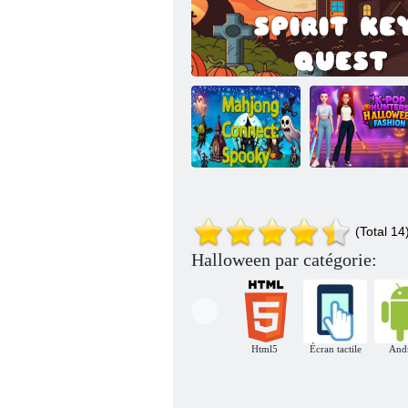
Mahjong
Mode
Connect
d'Halloween K
(Total 14
Effrayant
Quête de clé spirituelle
Pop Hunter
Halloween par catégorie:
Html5
Écran tactile
And