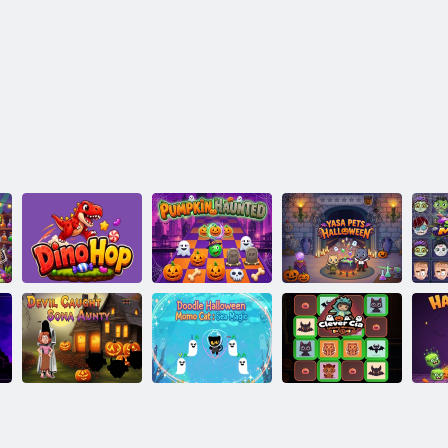
Yasa Animaux
DinoHop
Citrouille hantée
Halloween
Doodle
Le diable a
Halloween
Mémoire
attrapé Sona
Momo Cat :
effrayante de