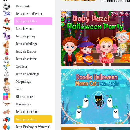
est nécessaire sur 
Des sports
Jeux de vol d'avion
Jeux pour filles
Les chevaux
Jeux de poney
Jeux d'habillage
Jeux de Barbie
Jeux de cuisine
Coiffeur
Jeux de coloriage
Maquillage
Gelé
Blocs colorés
Dinosaures
Jeux de incident
Bébé Hazel Halloween Party
Jeux pour deux
Jeux Fireboy et Watergirl