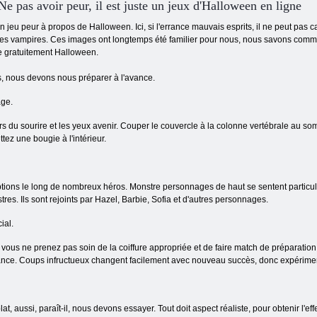
Ne pas avoir peur, il est juste un jeux d'Halloween en ligne
 jeu peur à propos de Halloween. Ici, si l'errance mauvais esprits, il ne peut pas c
 les vampires. Ces images ont longtemps été familier pour nous, nous savons comm
e gratuitement Halloween.
es, nous devons nous préparer à l'avance.
age.
urs du sourire et les yeux avenir. Couper le couvercle à la colonne vertébrale au somm
ttez une bougie à l'intérieur.
tions le long de nombreux héros. Monstre personnages de haut se sentent particuli
res. Ils sont rejoints par Hazel, Barbie, Sofia et d'autres personnages.
ial.
vous ne prenez pas soin de la coiffure appropriée et de faire match de préparation
ance. Coups infructueux changent facilement avec nouveau succès, donc expérimen
, aussi, paraît-il, nous devons essayer. Tout doit aspect réaliste, pour obtenir l'eff