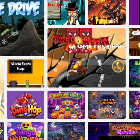
Horor
Halloween
Cold Heart:
chiffres
concernant le
visage d'Anna
Coureur de
pour Halloween
Bébé noisette nuit d'halloween
citrouille
d
Évasion de
citrouille
Ch
Drive
d'Halloween
d
Le
Yasa Animaux