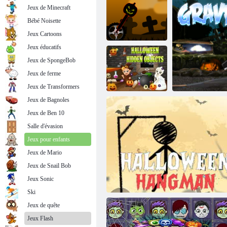
Jeux de Minecraft
Bébé Noisette
Jeux Cartoons
Jeux éducatifs
Jeux de SpongeBob
Doodle Halloween Momo Cat : Magie de la
Roue
Jeux de ferme
d'Halloween
Mer
Jeux de Transformers
Jeux de Bagnoles
Jeux de Ben 10
Objets cachés
Salle d'évasion
d'Halloween
Jeux pour enfants
Jeux de Mario
Jeux de Snail Bob
Jeux Sonic
Ski
Jeux de quête
Jeux Flash