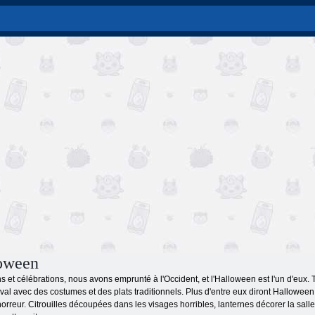
loween
ns et célébrations, nous avons emprunté à l'Occident, et l'Halloween est l'un d'eux
aval avec des costumes et des plats traditionnels. Plus d'entre eux diront Halloween
'horreur. Citrouilles découpées dans les visages horribles, lanternes décorer la sal