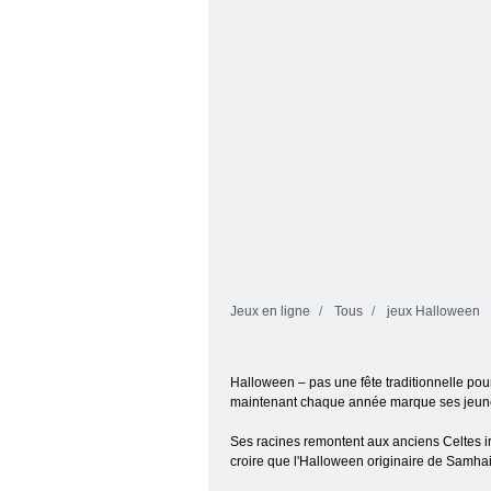
citrouille
d'Halloween
Jeux en ligne
Tous
jeux Halloween
Halloween – pas une fête traditionnelle pou
maintenant chaque année marque ses jeunes 
Ses racines remontent aux anciens Celtes irl
croire que l'Halloween originaire de Samhain