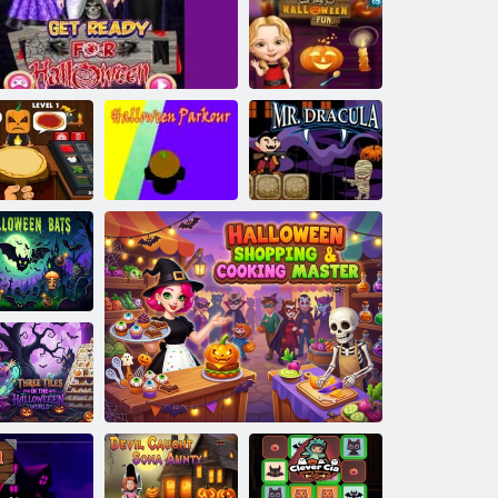
Souvenir
d'Halloween
Douce bébé fille
Halloween
amusant
Pizzeria
Parkour
'Halloween
Préparez-vous pour Halloween
d'Halloween
M. Dracula
auves-souris
'Halloween
s trois tuiles
du monde