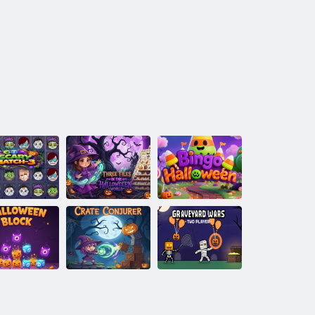
Les trois tuiles
Match-3
du monde
Bingo
effrayant
d'Halloween
Halloween
Bloc
Conjurateur de
Graveyard Wars