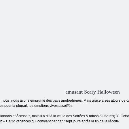
tante
Magie de la Mer
Clever Cia
d
amusant Scary Halloween
r nous, nous avons emprunté des pays anglophones. Mais grâce à ses atours de carn
pour la plupart, les émotions vives assoiffés.
andais et écossais, mais il a dit à la veille des Soirées & ndash All Saints; 31 Octo
 – Celtic vacances qui convient pendant sept jours après la fin de la récolte.