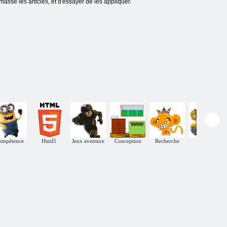
masse les articles, et d'essayer de les appliquer.
ompétence
Html5
Jeux aventure
Conception
Recherche
Action