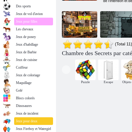
de l'intention et 
Des sports
Jeux de vol d'avion
Jeux pour filles
Les chevaux
Jeux de poney
(Total 11
Jeux d'habillage
Submachine
Chambre des Secrets par caté
Jeux de Barbie
Objets Cachés
zéro: ancienne
trésor de pirate
aventure
Jeux de cuisine
Coiffeur
Jeux de coloriage
Puzzle
Escape
Objets
Maquillage
Gelé
Blocs colorés
Dinosaures
Jeux de incident
Jeux pour deux
Jeux Fireboy et Watergirl