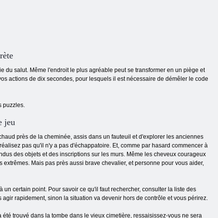
rète
ie du salut. Même l'endroit le plus agréable peut se transformer en un piège et
t vos actions de dix secondes, pour lesquels il est nécessaire de démêler le code
s puzzles.
e jeu
 chaud près de la cheminée, assis dans un fauteuil et d'explorer les anciennes
 réalisez pas qu'il n'y a pas d'échappatoire. Et, comme par hasard commencer à
ndus des objets et des inscriptions sur les murs. Même les cheveux courageux
ons extrêmes. Mais pas près aussi brave chevalier, et personne pour vous aider,
n certain point. Pour savoir ce qu'il faut rechercher, consulter la liste des
gir rapidement, sinon la situation va devenir hors de contrôle et vous périrez.
 été trouvé dans la tombe dans le vieux cimetière, ressaisissez-vous ne sera