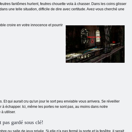
feutres fantômes hurlent, feutres chouette vola à chasser. Dans les coins glisser
dans une telle situation, difficile de dire avec certitude. Avez-vous cherché une
le croire en votre innocence et pourrir
 Et qui aurait cru qu'un jour le sort peu enviable vous arrivera. Se réveiller
r à échapper. Ici, même les portes ne sont pas, au moins dans notre
à utiliser.
st pas gardé sous clé!
e ou salle de jeux privée. Si elle n'a pas fermé la porte et la fenêtre, il serait