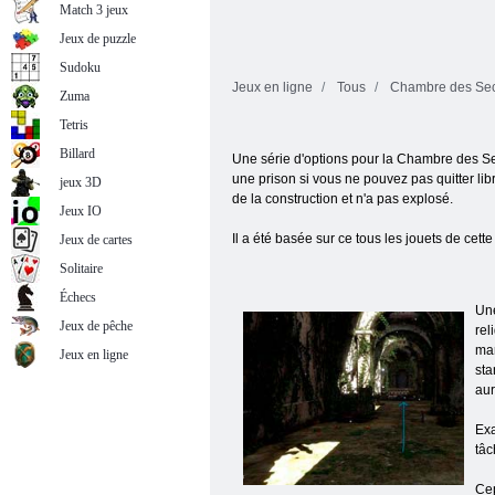
Match 3 jeux
Jeux de puzzle
Sudoku
Jeux en ligne
Tous
Chambre des Sec
Zuma
Tetris
Billard
Une série d'options pour la Chambre des Secr
une prison si vous ne pouvez pas quitter lib
jeux 3D
de la construction et n'a pas explosé.
Jeux IO
Il a été basée sur ce tous les jouets de cette
Jeux de cartes
Solitaire
Échecs
Une
Jeux de pêche
rel
man
Jeux en ligne
sta
aur
Exa
tâc
Cep