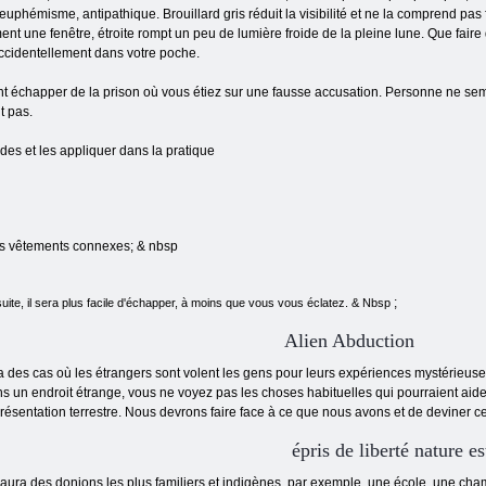
uphémisme, antipathique. Brouillard gris réduit la visibilité et ne la comprend pas 
ent une fenêtre, étroite rompt un peu de lumière froide de la pleine lune. Que faire 
accidentellement dans votre poche.
t échapper de la prison où vous étiez sur une fausse accusation. Personne ne semb
t pas.
des et les appliquer dans la pratique
 des vêtements connexes; & nbsp
;
uite, il sera plus facile d'échapper, à moins que vous vous éclatez. & Nbsp
Alien Abduction
ya des cas où les étrangers sont volent les gens pour leurs expériences mystérieuses.
s un endroit étrange, vous ne voyez pas les choses habituelles qui pourraient aide
résentation terrestre. Nous devrons faire face à ce que nous avons et de deviner ce 
épris de liberté nature e
y aura des donjons les plus familiers et indigènes, par exemple, une école, une chambr