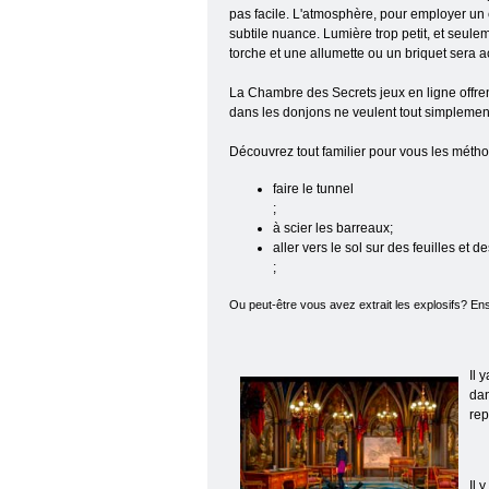
pas facile. L'atmosphère, pour employer un e
subtile nuance. Lumière trop petit, et seulem
torche et une allumette ou un briquet sera 
La Chambre des Secrets jeux en ligne offren
dans les donjons ne veulent tout simplemen
Découvrez tout familier pour vous les métho
faire le tunnel
;
à scier les barreaux;
aller vers le sol sur des feuilles et
;
Ou peut-être vous avez extrait les explosifs? Ens
Il 
dan
rep
Il 