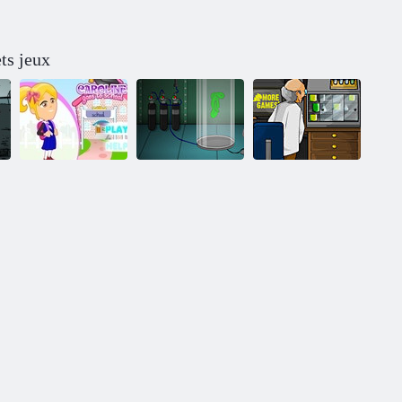
ts jeux
Caroline va à
l'école
Secret Bunker
Foreign Creature