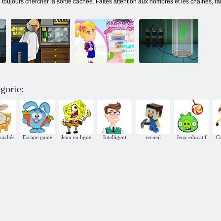
de toujours chercher la sortie cachée. Faites attention aux nombres et les chaînes, ra
)
gorie:
Caroline va à
Foreign Creature
l'école
Secret Bunker
 cachés
Escape game
Jeux en ligne
Intelligent
recueil
Jeux educatif
C