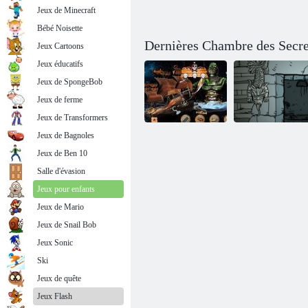
Jeux de Minecraft
Bébé Noisette
Dernières Chambre des Secre
Jeux Cartoons
Jeux éducatifs
Jeux de SpongeBob
Jeux de ferme
Jeux de Transformers
Jeux de Bagnoles
Jeux de Ben 10
Submachine
Objets Cachés
zéro: ancienne
Salle d'évasion
trésor de pirate
aventure
Jeux pour enfants
Jeux de Mario
Jeux de Snail Bob
Jeux Sonic
Ski
Jeux de quête
Jeux Flash