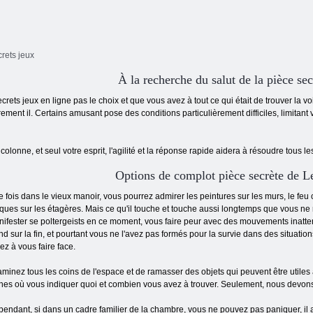
rets jeux
À la recherche du salut de la pièce sec
ets jeux en ligne pas le choix et que vous avez à tout ce qui était de trouver la vo
rement il. Certains amusant pose des conditions particulièrement difficiles, limitan
 colonne, et seul votre esprit, l'agilité et la réponse rapide aidera à résoudre tous le
Options de complot pièce secrète de L
 fois dans le vieux manoir, vous pourrez admirer les peintures sur les murs, le feu
iques sur les étagères. Mais ce qu'il touche et touche aussi longtemps que vous ne
ifester se poltergeists en ce moment, vous faire peur avec des mouvements inatte
nd sur la fin, et pourtant vous ne l'avez pas formés pour la survie dans des situati
ez à vous faire face.
minez tous les coins de l'espace et de ramasser des objets qui peuvent être utiles à u
hes où vous indiquer quoi et combien vous avez à trouver. Seulement, nous devons a
endant, si dans un cadre familier de la chambre, vous ne pouvez pas paniquer, il a