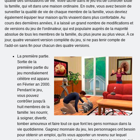
qualité des simulations de vie. Votre tâche dans le jeu est de contrôler toute
la famille, qui vit dans une maison ordinaire. En outre, vous avez besoin de
surveiller la qualité de vie de chaque membre de la famille, vous devriez
également équiper leur maison qu'ils vivaient dans plus confortable. Au
cours des dernières années, il a laissé un grand nombre de modifications et
de versions du jeu de l'ordinateur, qui est populaire auprès de la majorité
absolue de tous les membres de la famille, du plus jeune au plus vieux. À ce
jour, quatre venaient version complète du jeu, si ne pas tenir compte de
l'add-on sans fin pour chacun des quatre versions.
La première partie.
Sortie de la
première partie du
jeu mondialement
célèbre est apparu
en Février an 2000.
Pendant le jeu,
vous pouvez
contrôler jusqu'à
huit membres de la
famille: les nourrir,
à soigner, divertir,
tomber amoureux et faire tout ce que font les gens normaux dans la
vie quotidienne. Gagnez monnaie du jeu, les personnages ont besoin
pour obtenir un emploi, qu'ils vous apporter un revenu sur lequel