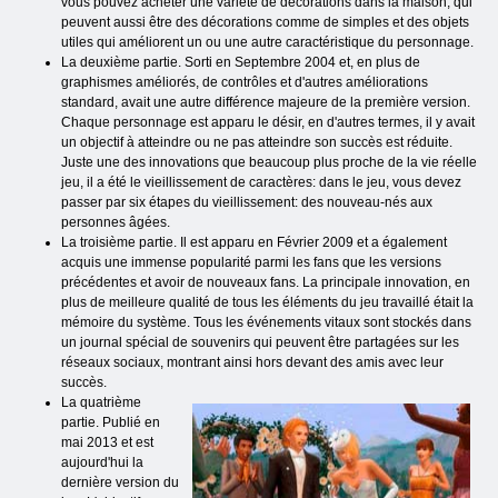
vous pouvez acheter une variété de décorations dans la maison, qui
peuvent aussi être des décorations comme de simples et des objets
utiles qui améliorent un ou une autre caractéristique du personnage.
La deuxième partie. Sorti en Septembre 2004 et, en plus de
graphismes améliorés, de contrôles et d'autres améliorations
standard, avait une autre différence majeure de la première version.
Chaque personnage est apparu le désir, en d'autres termes, il y avait
un objectif à atteindre ou ne pas atteindre son succès est réduite.
Juste une des innovations que beaucoup plus proche de la vie réelle
jeu, il a été le vieillissement de caractères: dans le jeu, vous devez
passer par six étapes du vieillissement: des nouveau-nés aux
personnes âgées.
La troisième partie. Il est apparu en Février 2009 et a également
acquis une immense popularité parmi les fans que les versions
précédentes et avoir de nouveaux fans. La principale innovation, en
plus de meilleure qualité de tous les éléments du jeu travaillé était la
mémoire du système. Tous les événements vitaux sont stockés dans
un journal spécial de souvenirs qui peuvent être partagées sur les
réseaux sociaux, montrant ainsi hors devant des amis avec leur
succès.
La quatrième
partie. Publié en
mai 2013 et est
aujourd'hui la
dernière version du