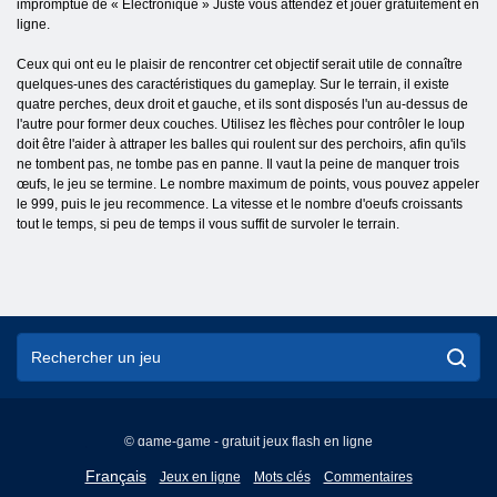
impromptue de « Electronique » Juste vous attendez et jouer gratuitement en
ligne.
Ceux qui ont eu le plaisir de rencontrer cet objectif serait utile de connaître
quelques-unes des caractéristiques du gameplay. Sur le terrain, il existe
quatre perches, deux droit et gauche, et ils sont disposés l'un au-dessus de
l'autre pour former deux couches. Utilisez les flèches pour contrôler le loup
doit être l'aider à attraper les balles qui roulent sur des perchoirs, afin qu'ils
ne tombent pas, ne tombe pas en panne. Il vaut la peine de manquer trois
œufs, le jeu se termine. Le nombre maximum de points, vous pouvez appeler
le 999, puis le jeu recommence. La vitesse et le nombre d'oeufs croissants
tout le temps, si peu de temps il vous suffit de survoler le terrain.
© game-game - gratuit jeux flash en ligne
English
Français
Jeux en ligne
Mots clés
Commentaires