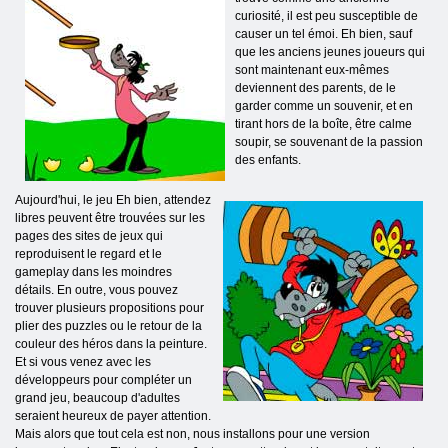
curiosité, il est peu susceptible de
causer un tel émoi. Eh bien, sauf
que les anciens jeunes joueurs qui
sont maintenant eux-mêmes
deviennent des parents, de le
garder comme un souvenir, et en
tirant hors de la boîte, être calme
soupir, se souvenant de la passion
des enfants.
Aujourd'hui, le jeu Eh bien, attendez
libres peuvent être trouvées sur les
pages des sites de jeux qui
reproduisent le regard et le
gameplay dans les moindres
détails. En outre, vous pouvez
trouver plusieurs propositions pour
plier des puzzles ou le retour de la
couleur des héros dans la peinture.
Et si vous venez avec les
développeurs pour compléter un
grand jeu, beaucoup d'adultes
seraient heureux de payer attention.
Mais alors que tout cela est non, nous installons pour une version