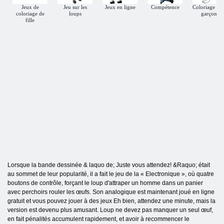
Jeux de
Jeu sur les
Jeux en ligne
Compétence
Coloriage po
coloriage de
loups
garçons
fille
Lorsque la bande dessinée & laquo de; Juste vous attendez! &Raquo; était
au sommet de leur popularité, il a fait le jeu de la « Electronique », où quatre
boutons de contrôle, forçant le loup d'attraper un homme dans un panier
avec perchoirs rouler les œufs. Son analogique est maintenant joué en ligne
gratuit et vous pouvez jouer à des jeux Eh bien, attendez une minute, mais la
version est devenu plus amusant. Loup ne devez pas manquer un seul œuf,
en fait pénalités accumulent rapidement, et avoir à recommencer le