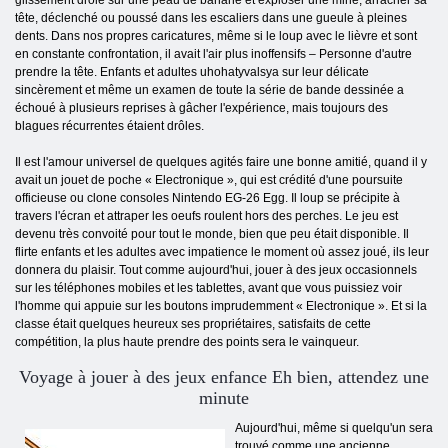
glissement drôle sur une peau de banane et exploser une mine, arracher sa
tête, déclenché ou poussé dans les escaliers dans une gueule à pleines
dents. Dans nos propres caricatures, même si le loup avec le lièvre et sont
en constante confrontation, il avait l'air plus inoffensifs – Personne d'autre
prendre la tête. Enfants et adultes uhohatyvalsya sur leur délicate
sincèrement et même un examen de toute la série de bande dessinée a
échoué à plusieurs reprises à gâcher l'expérience, mais toujours des
blagues récurrentes étaient drôles.
Il est l'amour universel de quelques agités faire une bonne amitié, quand il y
avait un jouet de poche « Electronique », qui est crédité d'une poursuite
officieuse ou clone consoles Nintendo EG-26 Egg. Il loup se précipite à
travers l'écran et attraper les oeufs roulent hors des perches. Le jeu est
devenu très convoité pour tout le monde, bien que peu était disponible. Il
flirte enfants et les adultes avec impatience le moment où assez joué, ils leur
donnera du plaisir. Tout comme aujourd'hui, jouer à des jeux occasionnels
sur les téléphones mobiles et les tablettes, avant que vous puissiez voir
l'homme qui appuie sur les boutons imprudemment « Electronique ». Et si la
classe était quelques heureux ses propriétaires, satisfaits de cette
compétition, la plus haute prendre des points sera le vainqueur.
Voyage à jouer à des jeux enfance Eh bien, attendez une
minute
Aujourd'hui, même si quelqu'un sera
trouvé comme une ancienne