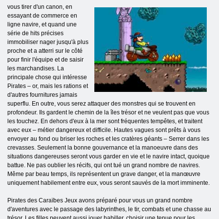
vous tirer d'un canon, en
essayant de commerce en
ligne navire, et quand une
série de hits précises
immobiliser nager jusqu'à plus
proche et a atterri sur le côté
pour finir l'équipe et de saisir
les marchandises. La
principale chose qui intéresse
Pirates – or, mais les rations et
d'autres fournitures jamais
superflu. En outre, vous serez attaquer des monstres qui se trouvent en
profondeur. Ils gardent le chemin de la îles trésor et ne veulent pas que vous
les touchez. En dehors d'eux à la mer sont fréquentes tempêtes, et traitent
avec eux – métier dangereux et difficile. Hautes vagues sont prêts à vous
envoyer au fond ou briser les roches et les cratères géants – Serrer dans les
crevasses. Seulement la bonne gouvernance et la manoeuvre dans des
situations dangereuses seront vous garder en vie et le navire intact, quoique
battue. Ne pas oublier les récifs, qui ont tué un grand nombre de navires.
Même par beau temps, ils représentent un grave danger, et la manœuvre
uniquement habilement entre eux, vous seront sauvés de la mort imminente.
Pirates des Caraïbes Jeux avons préparé pour vous un grand nombre
d'aventures avec le passage des labyrinthes, le tir, combats et une chasse au
trésor. Les filles peuvent aussi jouer habiller, choisir une tenue pour les