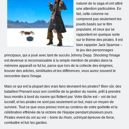
naturel de la saga et ont attiré
une attention particulière. En
fait, cette colonne ne
comprend pas seulement les
jouets basés sur le film
populaire, et ceux qui se
rapportent en quelque sorte
sur le thème des pirates. Il est
bien rappeler Jack Sparrow –
le jeu des personnages
principaux, qui a joué avec tant de succès Johnny Depp. Shocking l'image
est devenue si reconnaissable à la simple mention de pirates dans la
mémoire apparaît ce fut lui, parce que lors de la collecte des énigmes,
trouver des articles, similitudes et les différences, vous aurez souvent le
rencontrer dans l'image.
Mais ce qui est la plupart des vrais fans devraient les pirates? Bien sûr, des
batailles! Prenant sous son contrôle de la gestion du navire, prêt à prendre
tous montés à bord du navire qui flottent par. Votre tâche est – vol de but
lucratif, et les pirates ne sont pas seulement un but, mais un moyen de
survivre. Tout ce que vous prenez iront au contenu de votre goélette et la
célébration effrénée de la victoire de l'équipe pendant plusieurs jours.
Pirates vivent du vol au vol – boire du rhum, uchinyat épreuve de force,
combattre et fuir les gardes.