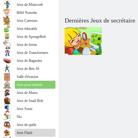
Jeux de Minecraft
Bébé Noisette
Dernières Jeux de secrétaire
Jeux Cartoons
Jeux éducatifs
Jeux de SpongeBob
Jeux de ferme
Jeux de Transformers
Jeux de Bagnoles
Jeux de Ben 10
Bureau
Salle d'évasion
relâchement 9
Jeux pour enfants
Jeux de Mario
Jeux de Snail Bob
Jeux Sonic
Ski
Jeux de quête
Jeux Flash