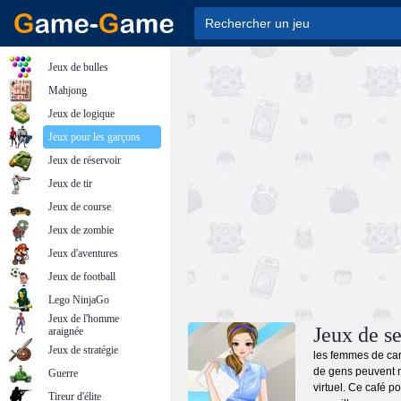
Jeux de bulles
Mahjong
Jeux de logique
Jeux pour les garçons
Jeux de réservoir
Jeux de tir
Jeux de course
Jeux de zombie
Jeux d'aventures
Jeux de football
Lego NinjaGo
Jeux de l'homme
Jeux de se
araignée
Jeux de stratégie
les femmes de car
de gens peuvent ma
Guerre
virtuel. Ce café 
Tireur d'élite