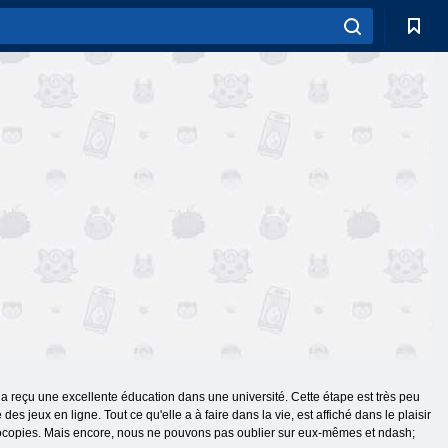
a reçu une excellente éducation dans une université. Cette étape est très peu
s jeux en ligne. Tout ce qu'elle a à faire dans la vie, est affiché dans le plaisir
photocopies. Mais encore, nous ne pouvons pas oublier sur eux-mêmes et ndash;