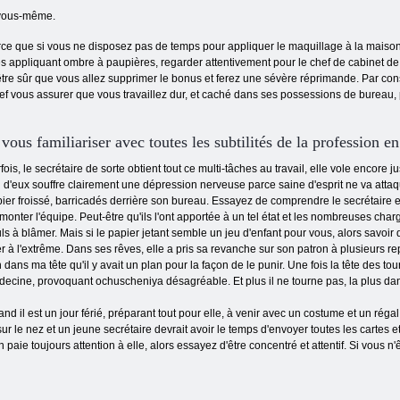
 vous-même.
rce que si vous ne disposez pas de temps pour appliquer le maquillage à la maison, av
ppliquant ombre à paupières, regarder attentivement pour le chef de cabinet de la 
t, être sûr que vous allez supprimer le bonus et ferez une sévère réprimande. Par c
e chef vous assurer que vous travaillez dur, et caché dans ses possessions de bureau,
vous familiariser avec toutes les subtilités de la profession e
fois, le secrétaire de sorte obtient tout ce multi-tâches au travail, elle vole encore
n d'eux souffre clairement une dépression nerveuse parce saine d'esprit ne va attaque
ier froissé, barricadés derrière son bureau. Essayez de comprendre le secrétaire e
monter l'équipe. Peut-être qu'ils l'ont apportée à un tel état et les nombreuses cha
ls à blâmer. Mais si le papier jetant semble un jeu d'enfant pour vous, alors savoi
er à l'extrême. Dans ses rêves, elle a pris sa revanche sur son patron à plusieurs re
 dans ma tête qu'il y avait un plan pour la façon de le punir. Une fois la tête des to
ecine, provoquant ochuscheniya désagréable. Et plus il ne tourne pas, la plus dan
nd il est un jour férié, préparant tout pour elle, à venir avec un costume et un réga
ur le nez et un jeune secrétaire devrait avoir le temps d'envoyer toutes les cartes e
 paie toujours attention à elle, alors essayez d'être concentré et attentif. Si vous n'ê