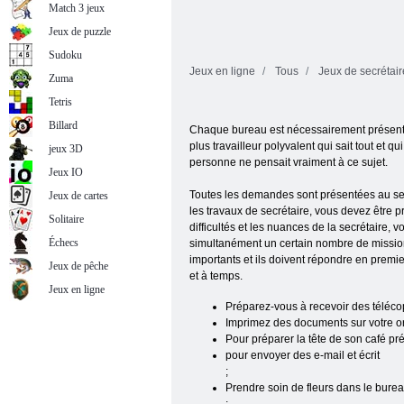
Match 3 jeux
Jeux de puzzle
Sudoku
Jeux en ligne
Tous
Jeux de secrétair
Zuma
Tetris
Billard
Chaque bureau est nécessairement présent se
plus travailleur polyvalent qui sait tout et
jeux 3D
personne ne pensait vraiment à ce sujet.
Jeux IO
Toutes les demandes sont présentées au secr
Jeux de cartes
les travaux de secrétaire, vous devez être p
Solitaire
difficultés et les nuances de la secrétaire,
Échecs
simultanément un certain nombre de missions
importants et ils doivent répondre en premier
Jeux de pêche
et à temps.
Jeux en ligne
Préparez-vous à recevoir des téléc
Imprimez des documents sur votre o
Pour préparer la tête de son café pr
pour envoyer des e-mail et écrit
;
Prendre soin de fleurs dans le bure