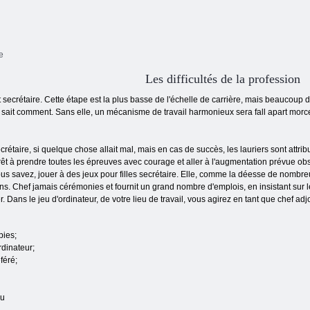
e
Les difficultés de la profession
crétaire. Cette étape est la plus basse de l'échelle de carrière, mais beaucoup de
 qui sait comment. Sans elle, un mécanisme de travail harmonieux sera fall apart mor
étaire, si quelque chose allait mal, mais en cas de succès, les lauriers sont attri
rêt à prendre toutes les épreuves avec courage et aller à l'augmentation prévue obs
 vous savez, jouer à des jeux pour filles secrétaire. Elle, comme la déesse de nombre
. Chef jamais cérémonies et fournit un grand nombre d'emplois, en insistant sur le
. Dans le jeu d'ordinateur, de votre lieu de travail, vous agirez en tant que chef adj
opies;
rdinateur;
éféré;
au