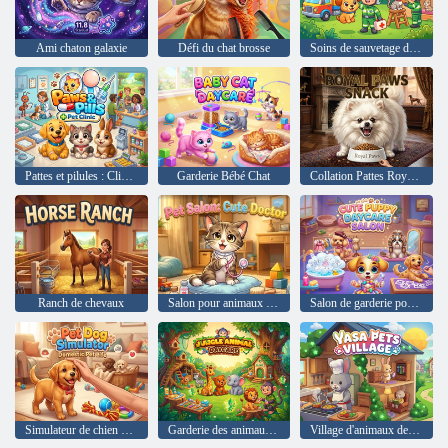
Ami chaton galaxie
Défi du chat brosse
Soins de sauvetage des animaux
Pattes et pilules : Clinique pour animaux de compagnie
Garderie Bébé Chat
Collation Pattes Royales
Ranch de chevaux
Salon pour animaux de compagnie : Docteur mignon
Salon de garderie pour chiots mignons
Simulateur de chien de compagnie
Garderie des animaux de la jungle
Village d'animaux de Yasa