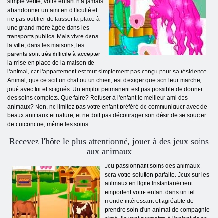
simple vérité, votre enfant n'a jamais
abandonner un ami en difficulté et
ne pas oublier de laisser la place à
une grand-mère âgée dans les
transports publics. Mais vivre dans
la ville, dans les maisons, les
parents sont très difficile à accepter
la mise en place de la maison de
l'animal, car l'appartement est tout simplement pas conçu pour sa résidence.
Animal, que ce soit un chat ou un chien, est d'exiger que son leur marche,
joué avec lui et soignés. Un emploi permanent est pas possible de donner
des soins complets. Que faire? Refuser à l'enfant le meilleur ami des
animaux? Non, ne limitez pas votre enfant préféré de communiquer avec de
beaux animaux et nature, et ne doit pas décourager son désir de se soucier
de quiconque, même les soins.
Recevez l'hôte le plus attentionné, jouer à des jeux soins
aux animaux
Jeu passionnant soins des animaux
sera votre solution parfaite. Jeux sur les
animaux en ligne instantanément
emportent votre enfant dans un tel
monde intéressant et agréable de
prendre soin d'un animal de compagnie