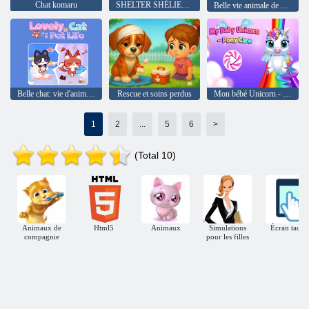
Chat komaru
SHELTER SHÉLIER ANIMAL CATRE ANIMAL
Belle vie animale de chat
Belle chat: vie d'animaux
Rescue et soins perdus
Mon bébé Unicorn - Pony Care 2
1
2
...
5
6
>
(Total 10)
Animaux de
Html5
Animaux
Simulations
Écran tactil
compagnie
pour les filles