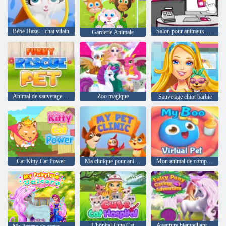
Bébé Hazel - chat vilain
Salon pour animaux de compagnie Kitty Care
Garderie Animale
Animal de sauvetage drôle
Zoo magique
Sauvetage chiot barbie
Cat Kitty Cat Power
Ma clinique pour animaux de compagnie
Mon animal de compagnie virtuel boo
L'hôpital Cute Cat
Aventure bienveillante de fée poney