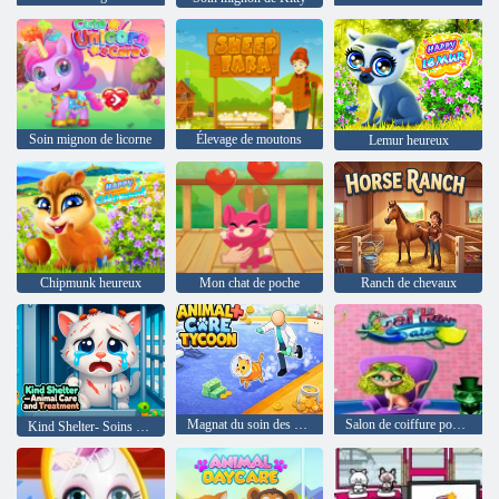
Soin mignon de licorne
Élevage de moutons
Lemur heureux
Chipmunk heureux
Mon chat de poche
Ranch de chevaux
Magnat du soin des animaux
Salon de coiffure pour chat
Kind Shelter- Soins et traitement des animaux