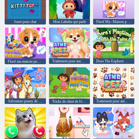
Jouet pour chat
Mon Labubu qui parle
Floof My- Maison pour animaux de compagnie
Traitement pour animaux de compagnie ASMR
Dora The Explorer Dora's Playtime avec les jumeaux
Floof ma maison pour animaux de compagnie
Adventure poney de Dora
Traitement pour animaux de compagnie ASMR
Tricks de chiot de l'explorateur Perrito