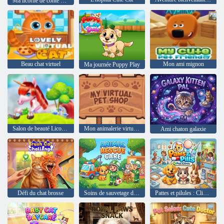
Ma licorne de conte de fées
Beau chat virtuel
Mon ami mignon
Ma journée Puppy Play
Salon de beauté Licorne
Mon animalerie virtuelle
Ami chaton galaxie
Défi du chat brosse
Soins de sauvetage des animaux
Pattes et pilules : Clinique pour animaux de compagnie