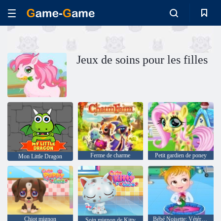
Jeux de soins pour les filles
Ferme de charme
Petit gardien de poney
Mon Little Dragon
Chiot mignon
Bébé Noisette: Vétérinaire
Soin mignon de Kitty