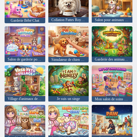
Collation Pattes Royales
Salon pour animaux de compagnie : Docteur mignon
Garderie Bébé Chat
Salon de garderie pour chiots mignons
Garderie des animaux de la jungle
Simulateur de chien de compagnie
Village d'animaux de Yasa
Je suis un singe
Mon salon de soins pour animaux : Obby Dress-Up 3D