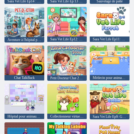
Sara Vet Life Ep14 : Chouette
Sara Vet Life Ep:13 Chèvre
Sauvetage de patte
Sara Vet Life Ep12: Caméléon
Sara Vet Life Ep11: Furet
Aventure à l'hôpital pour animaux de docteur pour animaux de compagnie
Chat TalkBack
Médecin pour animaux de compagnie Animaux mignons
Petit Docteur Chat 2026
Hôpital pour animaux de compagnie Yasa
Collectionneur virtuel Neko Kitty
Sara Vet Life Ep9: Goldie