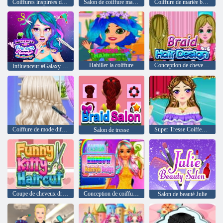
Coiffures inspirées d'Ariana
Salon de coiffure magique
Coiffure de mariée balayée par Mia
Habiller la coiffure
Conception de cheveux tressés
Influenceur #Galaxy Hairstyle Challenge
Coiffure de mode différente
Super Tresse Coiffeur HD
Salon de tresse
Coupe de cheveux drôle de chat
Conception de coiffure arc-en-ciel de mode
Salon de beauté Julie