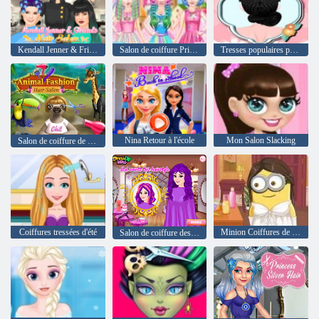
Kendall Jenner & Friends Salon de coiffure
Salon de coiffure Princesses Rainbow Unicorn
Tresses populaires parfaites
Nina Retour à l'école
Mon Salon Slacking
Salon de coiffure de mode animale
Coiffures tressées d'été
Minion Coiffures de mariée
Salon de coiffure descendants