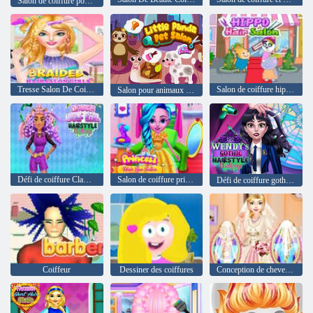
Salon de coiffure pour animaux mignons
Tresse Salon De Coiffure Filles
Salon de coiffure hippopotame
Salon pour animaux de compagnie Petit Panda
Défi de coiffure Clawdia Wolfgirl
Salon de coiffure princesse
Défi de coiffure gothique de Wendy
Coiffeur
Dessiner des coiffures
Conception de cheveux de mariage royal