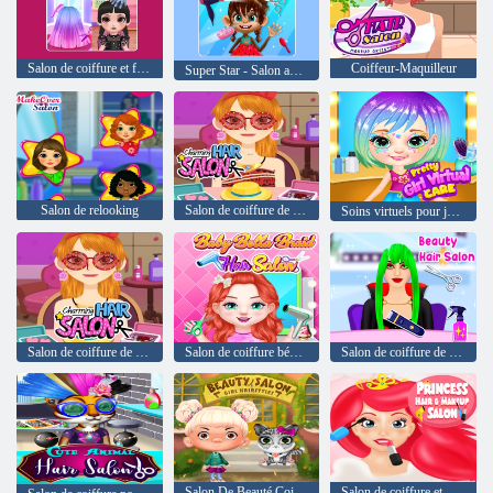
Salon de coiffure et fille habillée
Coiffeur-Maquilleur
Super Star - Salon animal
Salon de relooking
Salon de coiffure de charme
Soins virtuels pour jolie fille
Salon de coiffure de charme
Salon de coiffure bébé Bella Braid
Salon de coiffure de beauté
Salon De Beauté Coiffures Pour Filles
Salon de coiffure et de maquillage Princesse