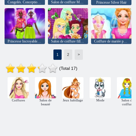
Congelés. Conception Coiffure
Salon de coiffure Monster
Princesse Silver Hair
Princesse Incroyable Printemps Neon Coiffures
Salon de coiffure fille poney
Coiffure de mariée princesse
1
2
>
(Total 17)
Coiffures
Salon de
Jeux habillage
Mode
Salon de
beauté
coiffure