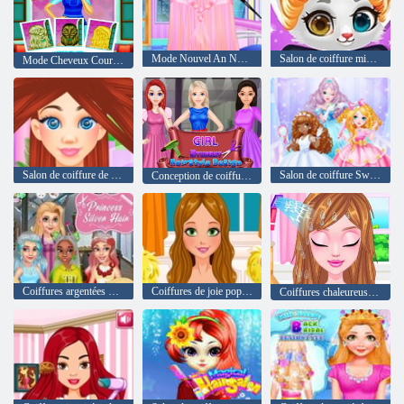
Mode Nouvel An Nouvelles coiffures
Salon de coiffure mignon Kitty
Mode Cheveux Courts Studio
Salon de coiffure de Carol
Salon de coiffure Sweet Princess
Conception de coiffure étudiante pour filles
Coiffures argentées de princesse
Coiffures de joie populaires
Coiffures chaleureuses pour la Saint-Valentin