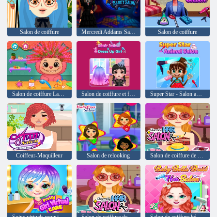
Salon de coiffure
Mercredi Addams Salon de beauté
Salon de coiffure
Salon de coiffure Labubu
Salon de coiffure et fille habillée
Super Star - Salon animal
Coiffeur-Maquilleur
Salon de relooking
Salon de coiffure de charme