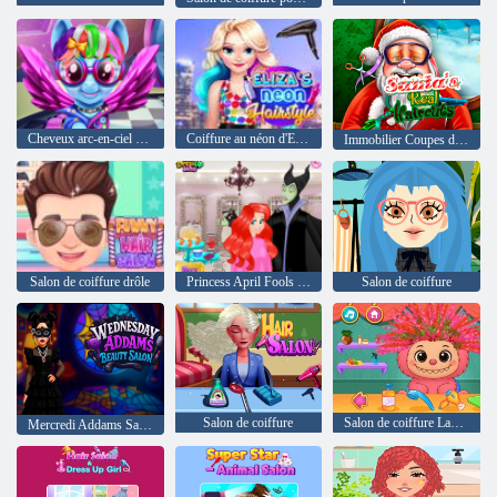
Cheveux arc-en-ciel réels
Coiffure au néon d'Eliza
Immobilier Coupes du Père Noël
Salon de coiffure drôle
Princess April Fools Salon de coiffure
Salon de coiffure
Salon de coiffure
Salon de coiffure Labubu
Mercredi Addams Salon de beauté