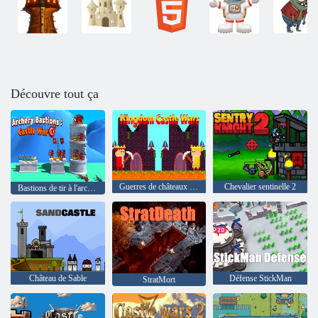
Découvre tout ça
Guerres de châteaux du Royaume
Chevalier sentinelle 2
Bastions de tir à l'arc : Guerre des châteaux
Château de Sable
Défense StickMan
StratMort