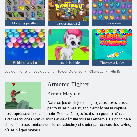
Mahjong papillon
Fruita écraser
Trésor maudit 2
Bubbles sans fin
Jeux de Bubble
Charmes à bulles
Jeux en ligne
Jeux de tir
Tower Defense
Château
Html5
Armored Fighter
Armor Mayhem
Dans ce jeu de tir jeu en ligne, vous devez passer
par tous les niveaux, afin d'empêcher la capture
des oppresseurs de la planète. Pour ce faire, exécutez un guerrier d'acier
avec les touches WASD souris et de détruire tous les ennemis. La principale
chose à ne pas tomber sous le feu vstechny et sauter par-dessus des ravins,
où les pièges mortels.