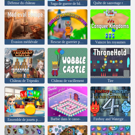
Défense du château médiéval
Quête de sauvetage royal
Saga de guerre de bâton
Évasion médiévale
Rescue de guerrier pour nourrissons
Vaincre les royaumes
Château de Tripeaks
Château de vacillement
Tire
Barbie dans le casse-noisette
Fireboy and Watergirl 4: The Crystal Temple
Ensemble de jouets pour enfants mobile