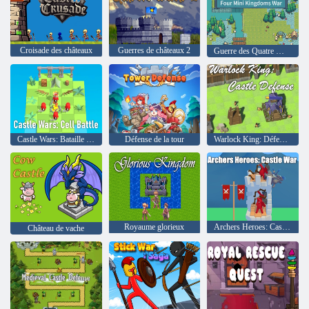
Croisade des châteaux
Guerres de châteaux 2
Guerre des Quatre Mini Royaumes
Castle Wars: Bataille cellulaire
Défense de la tour
Warlock King: Défense du château
Royaume glorieux
Archers Heroes: Castle War
Château de vache