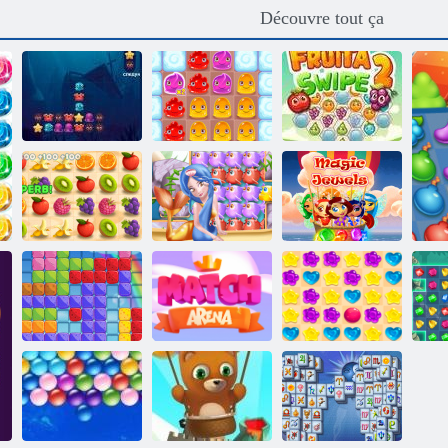
Découvre tout ça
Ocean Accident
Pudding Land 2
Fruita Swipe 2
Joyaux
Dash Juicy
Sailor Pop
magiques
Blocs gommeux
Match Arena
Candy Rain 5
J