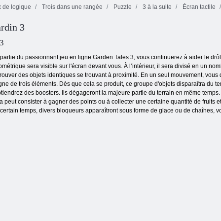
 de logique
Trois dans une rangée
Puzzle
3 à la suite
Écran tactile
ardin 3
Bubble Shooter
Mahjong
Bubbles sans fin
sans fin
Fortuna
 3
 partie du passionnant jeu en ligne Garden Tales 3, vous continuerez à aider le drô
métrique sera visible sur l'écran devant vous. À l’intérieur, il sera divisé en un nomb
 trouver des objets identiques se trouvant à proximité. En un seul mouvement, vous
gne de trois éléments. Dès que cela se produit, ce groupe d'objets disparaîtra du te
tiendrez des boosters. Ils dégageront la majeure partie du terrain en même temps.
peut consister à gagner des points ou à collecter une certaine quantité de fruits e
 certain temps, divers bloqueurs apparaîtront sous forme de glace ou de chaînes, vo