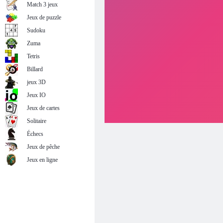
Match 3 jeux
Jeux de puzzle
Sudoku
Zuma
Tetris
Billard
jeux 3D
Jeux IO
Jeux de cartes
Solitaire
Échecs
Jeux de pêche
Jeux en ligne