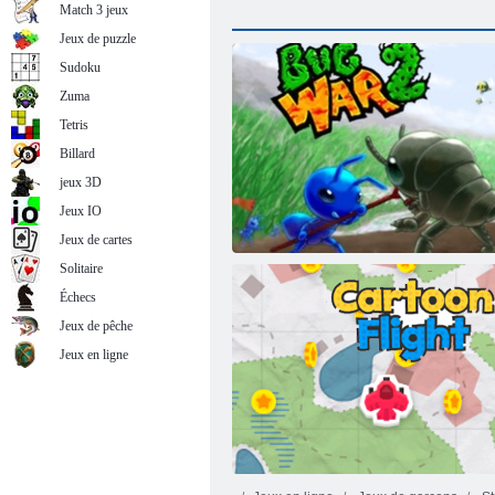
Match 3 jeux
Jeux de puzzle
Sudoku
Zuma
Tetris
Billard
jeux 3D
Jeux IO
Jeux de cartes
Solitaire
Échecs
Jeux de pêche
Jeux en ligne
Bug War 2