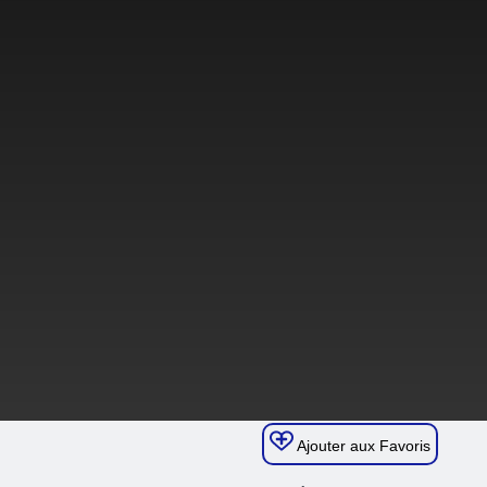
Ajouter aux Favoris