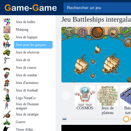
Jeu Battleships intergal
Jeux de bulles
Mahjong
Jeux de logique
Jeux pour les garçons
Jeux de réservoir
Jeux de tir
Jeux de course
Jeux de zombie
Jeux d'aventures
Jeux de football
Lego NinjaGo
Jeux de l'homme
COSMOS
Jeux de
Bata
araignée
plateau
nav
Jeux de stratégie
Guerre
Tireur d'élite