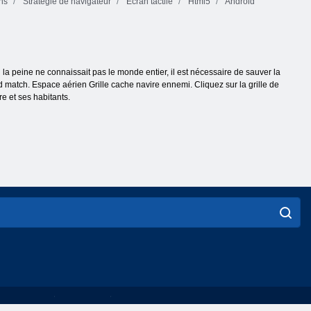
ns
Strategie de navigateur
Écran tactile
Html5
Android
n la peine ne connaissait pas le monde entier, il est nécessaire de sauver la
d match. Espace aérien Grille cache navire ennemi. Cliquez sur la grille de
re et ses habitants.
English