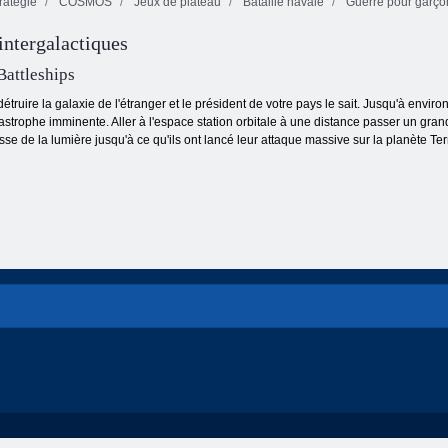
rategie
COSMOS
Jeux de plateau
Bataille navale
Guerre pour garço
Solitaire
intergalactiques
classique de
Solitaire Western
Solitaire Maître
Pâques
Battleships
truire la galaxie de l'étranger et le président de votre pays le sait. Jusqu'à enviro
astrophe imminente. Aller à l'espace station orbitale à une distance passer un gran
sse de la lumière jusqu'à ce qu'ils ont lancé leur attaque massive sur la planète Ter