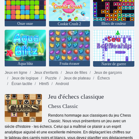
Onze onze
Blocs de couleur
Cookie Crush 2
Aqua blitz
Fruita écraser
Navire de guerre
Jeux en ligne
Jeux d'enfants
Jeux de filles
Jeux de garçons
Jeux de logique
Puzzle
Jeux de plateau
Échecs
Écran tactile
Html5
Android
Jeu d'échecs classique
Chess Classic
Rendons hommage aux classiques du jeu Chess
Classic. Nous vous présentons un jeu avec un
siècle d'histoire - les échecs. Celui qui a maîtrisé ce plaisir a un esprit
analytique aiguisé et une excellente mémoire. En déplaçant les chiffres sur
le tableau des carrés noirs et blancs, vous devez planifier vos déplacements