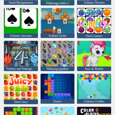
Sushi Backgammon
Solitaire Western
Mahjongg maître 2
Solitaire classique
Solitaire Quête
Onet Connect
Fireboy and Watergirl 4: The Crystal Temple
Mahjong papillon
Jeux de Bubble
Tentrix
Charmes à bulles
Dash Juicy