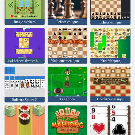
Jungle d'échecs
Échecs en ligne
Échecs en ligne
4x4 échecs: dernier homme stand
Multijoueur en ligne d'échecs
Kris Mahjong
Leg Cinco
Checkers classique
Solitaire Spider 2