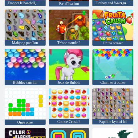
Frapper le baseball, détruire
Fireboy and Watergirl 4: The Crystal Temple
Pas d'évasion
Mahjong papillon
Trésor maudit 2
Fruita écraser
Bubbles sans fin
Jeux de Bubble
Charmes à bulles
Cookie Crush 2
Papillon kyodai hd
Onze onze