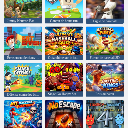
Jimmy Neutron Backyard Smashball
Garçon de home run
Ligue de baseball
Écrasement de chauve-souris
Quiz ultime sur le baseball
Fureur de baseball 3D
Singe Go Happy Stage 1046
Rois au bâton
Défense contre les écrasements