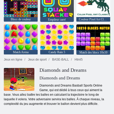
Blocs de couleur
Couleur Pixel Art Classic
Empileur carré
Match Arena
Candy Rain 5
Match des blocs 10x10
Jeux en ligne
Jeux de sport
BASE-BALL
Html5
Diamonds and Dreams
Diamonds and Dreams
Diamonds and Dreams Basball Sports Online
Game, qui est dédié à tous ceux qui aiment la
base. Vous allez battre les balles en calculant la trajectoire le long de
laquelle il volera. Votre adversaire servira les balles. À chaque niveau, la
complexité du jeu augmente et trouver le ballon devient plus difficile.