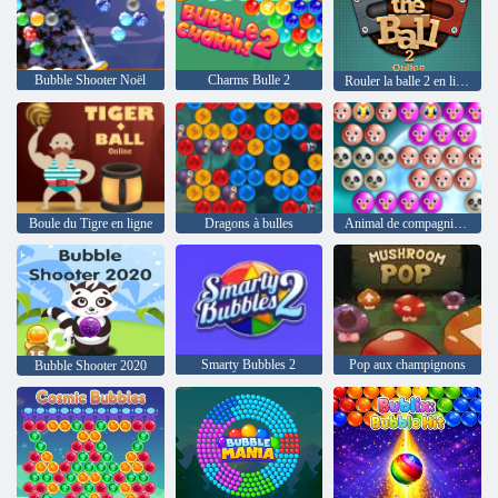
Bubble Shooter Noël
Charms Bulle 2
Rouler la balle 2 en ligne
Boule du Tigre en ligne
Dragons à bulles
Animal de compagnie de bulle
Smarty Bubbles 2
Pop aux champignons
Bubble Shooter 2020