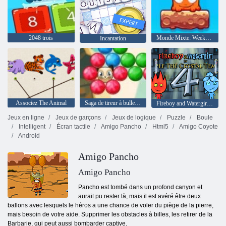
2048 trois
Monde Mixte: Week-end
Incantation
Associez The Animal
Saga de tireur à bulles 2
Fireboy and Watergirl 4: The Crystal Temple
Jeux en ligne
Jeux de garçons
Jeux de logique
Puzzle
Boule
Intelligent
Écran tactile
Amigo Pancho
Html5
Amigo Coyote
Android
Amigo Pancho
Amigo Pancho
Pancho est tombé dans un profond canyon et
aurait pu rester là, mais il est avéré être deux
ballons avec lesquels le héros a une chance de voler du piège de la pierre,
mais besoin de votre aide. Supprimer les obstacles à billes, les retirer de la
Barbarie, qui peut aussi bombarder captive.