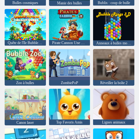
Bulles cosmiques
Bublix : coup de bulle
Manie des bulles
Quête de l'île Bubble Shooter
Pirate Cannon Une méga bataille
Anneaux à bulles modèle 3D
Zoo à bulles
ZombiePoP
Réveiller la boîte 2
Top Favoris Amis
Lignes animaux
Canon laser