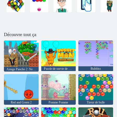
Découvre tout ça
Puzzle de survie de Nugget Man
Bubblez
Amigo Pancho 2: New York Party
Red and Green 2
Pomme Pomme
Tireur de bulle