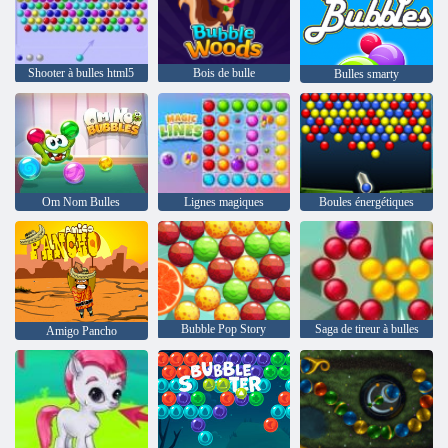
Shooter à bulles html5
Bois de bulle
Bulles smarty
Om Nom Bulles
Lignes magiques
Boules énergétiques
Bubble Pop Story
Saga de tireur à bulles
Amigo Pancho