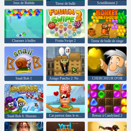
Jeux de Bubble
Scintillement 2
Tireur de bulle
Charmes à bulles
Fruita Swipe 2
Tireur de bulle de singe
Snail Bob 1
Amigo Pancho 2: New York Party
CHERCHEUR D'OR
Cat partout dans le monde - Alpine Lakes
Retour à Candyland 2
Snail Bob 6: Histoire d'hiver