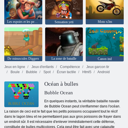
Les espoirs et les peurs Delicious Emily
Moto x3m
Sensation yeti
De minuscules Diggers
La zone de bataille
Canon ind
Jeux en ligne
Jeux d'enfants
Compétence
Jeux garcon tir
Boule
Bubble
Spot
Écran tactile
Html5
Android
Océan à bulles
Bubble Ocean
En quelques instants, la véritable bataille navale
de Bubble Ocean peut s'enflammer dans l'océan.
La raison de ceci est le fait que les petits poissons occupaient tout le récif
dans le lagon bleu et ne permettaient pas aux gros poissons de frayer dans
un endroit sûr. Il est nécessaire d'enlever immédiatement cette défense,
constituée de bulles multicolores. Cela peut être fait avec une catapulte