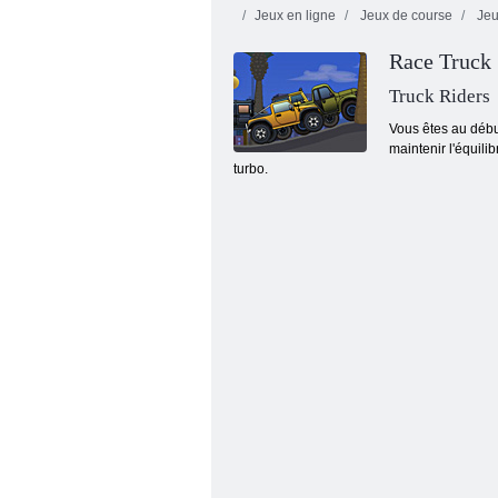
Jeux en ligne
Jeux de course
Jeu
Race Truck
Truck Riders
Vous êtes au débu
maintenir l'équili
turbo.
Jeu de maître de conduite de véhicules