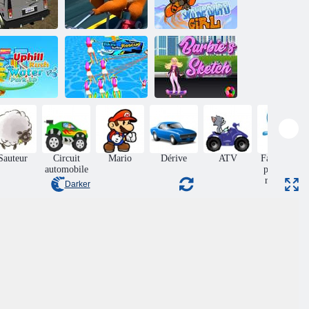
Jeux de
imulation de
nduite de jeep
Chasser les
Fille de planche
tout-terrain
lemmings
à neige
rc aquatique
Bikini Surf
Le croquis de
hill Rush 3D
Sauvetage
Barbie
Sauteur
Circuit
Mario
Dérive
ATV
Faire de la
automobile
planche à
roulettes
Darker