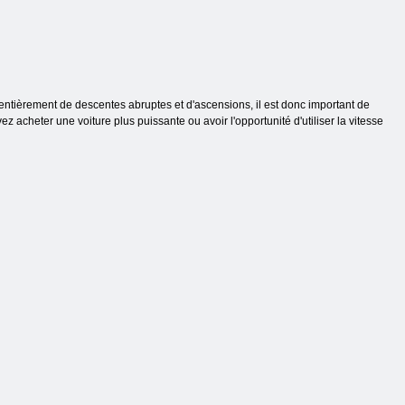
entièrement de descentes abruptes et d'ascensions, il est donc important de
 acheter une voiture plus puissante ou avoir l'opportunité d'utiliser la vitesse