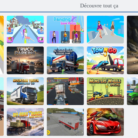
Découvre tout ça
Construisez une
Match de course
reine riche
dansante
Bataille de mode
Jeu de
Stationnement
stationnement de
Remorquer et
des camions
camion-citerne
aller
S
Simulateur de
camion de
Courses de
Spécial Roues
pé
montagne 3D
camions
des Monstres