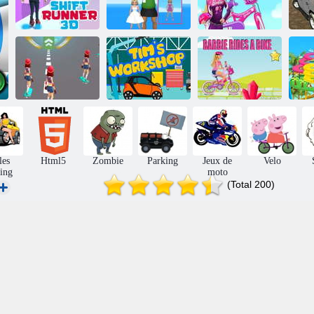
s
co
Maj Coureur 3D
Habillez-vous
Barbie Motard
BARBIE FAIT
Pa
Fille turbo
L'atelier de Tim
DU VÉLO
Up
les
Html5
Zombie
Parking
Jeux de
Velo
ing
moto
(Total 200)