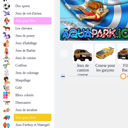
Des sports
Jeux de vol d'avion
Jeux pour filles
Les chevaux
Jeux de poney
Jeux d'habillage
Jeux de Barbie
Jeux de cuisine
Coiffeur
Jeux de
Course pour
Fil
camion
les garçons
Rac
Jeux de coloriage
course
Maquillage
Gelé
Aquapark io
Blocs colorés
Dinosaures
Jeux de incident
Jeux pour deux
Jeux Fireboy et Watergirl