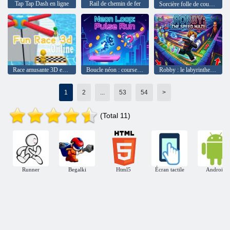
Tap Tap Dash en ligne
Rail de chemin de fer
Sorcière folle de coureur Halloween
Race amusante 3D en ligne
Boucle néon : course à impulsions
Robby : le labyrinthe de vitesse
1
2
...
53
54
>
(Total 11)
Runner
Begalki
Html5
Écran tactile
Android