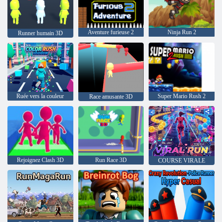
Aventure furieuse 2
Ninja Run 2
Runner humain 3D
Ruée vers la couleur
Super Mario Rush 2
Race amusante 3D
Rejoignez Clash 3D
Run Race 3D
COURSE VIRALE