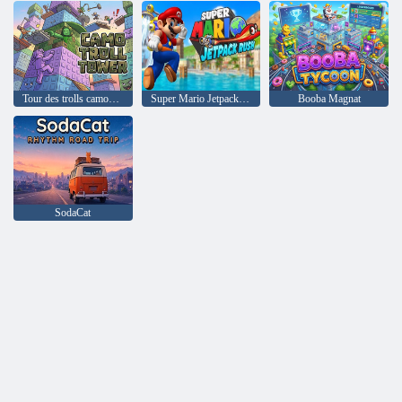
Tour des trolls camouflage
Super Mario Jetpack Rush
Booba Magnat
SodaCat