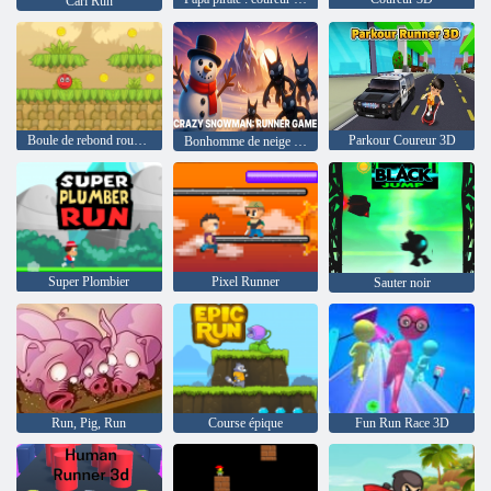
Carl Run
Boule de rebond rouge 5
Parkour Coureur 3D
Bonhomme de neige fou : jeu de coureur
Super Plombier
Pixel Runner
Sauter noir
Run, Pig, Run
Course épique
Fun Run Race 3D