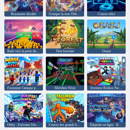
Royaumes décalés
Grimper la tour Obby hors ligne
Course rétro
Ruée vers la porte du coucher du soleil
Tiret forestier
Osasu
Fusionner l'attaque précipitée
Méridien Néon
Aventure Roblox Parkour
Obby : Exécutez l'étoile | Vitesse et animaux de compagnie
Course des grands hommes
Étiquette en ligne : Bombe 3D