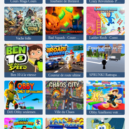
Cours Maga Cours
Tourbière de Breinrot
Crazy Revolution- Police Runner Hyper Casual
Bad Squash : Coureur d'Halloween
Ladder Rush : Construire et faire la course
Vache folle
Ben 10 à la vitesse
SPRUNKI Rattrapage 3D
Coureur de route ultime
Défi Obby seulement vers le haut
Ville du Chaos
Obby Améliorez votre vitesse !