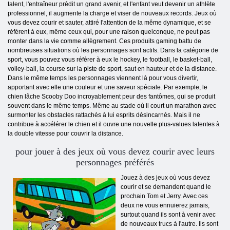
talent, l'entraîneur prédit un grand avenir, et l'enfant veut devenir un athlète
professionnel, il augmente la charge et viser de nouveaux records. Jeux où
vous devez courir et sauter, attiré l'attention de la même dynamique, et se
réfèrent à eux, même ceux qui, pour une raison quelconque, ne peut pas
monter dans la vie comme allègrement. Ces produits gaming battu de
nombreuses situations où les personnages sont actifs. Dans la catégorie de
sport, vous pouvez vous référer à eux le hockey, le football, le basket-ball,
volley-ball, la course sur la piste de sport, saut en hauteur et de la distance.
Dans le même temps les personnages viennent là pour vous divertir,
apportant avec elle une couleur et une saveur spéciale. Par exemple, le
chien lâche Scooby Doo incroyablement peur des fantômes, qui se produit
souvent dans le même temps. Même au stade où il court un marathon avec
surmonter les obstacles rattachés à lui esprits désincarnés. Mais il ne
contribue à accélérer le chien et il ouvre une nouvelle plus-values ​​latentes à
la double vitesse pour couvrir la distance.
pour jouer à des jeux où vous devez courir avec leurs
personnages préférés
Jouez à des jeux où vous devez
courir et se demandent quand le
prochain Tom et Jerry. Avec ces
deux ne vous ennuierez jamais,
surtout quand ils sont à venir avec
de nouveaux trucs à l'autre. Ils sont