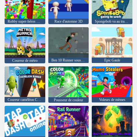
Robby super-héros Obby
Race d'automne 3D
Spongebob va au travail
Ben 10 Runner sous-ville
Epic Gaule
Coureur de métro
Coureur caméléon Color Dash
Voleurs de mèmes
Pousseur de couleur