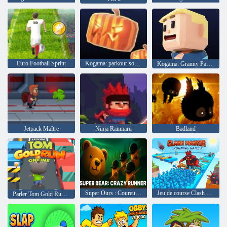
Euro Football Sprint
Kogama: parkour sombre
Kogama: Granny Parkour
Jetpack Maître
Ninja Ranmaru
Badland
Super Ours : Coureur fou
Jeu de course Clash Master
Parler Tom Gold Run en ligne