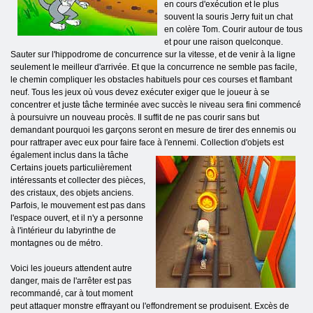
en cours d'exécution et le plus
souvent la souris Jerry fuit un chat
en colère Tom. Courir autour de tous
et pour une raison quelconque.
Sauter sur l'hippodrome de concurrence sur la vitesse, et de venir à la ligne
seulement le meilleur d'arrivée. Et que la concurrence ne semble pas facile,
le chemin compliquer les obstacles habituels pour ces courses et flambant
neuf. Tous les jeux où vous devez exécuter exiger que le joueur à se
concentrer et juste tâche terminée avec succès le niveau sera fini commencé
à poursuivre un nouveau procès. Il suffit de ne pas courir sans but
demandant pourquoi les garçons seront en mesure de tirer des ennemis ou
pour rattraper avec eux pour faire face à l'ennemi. Collection d'objets est
également inclus dans la tâche
Certains jouets particulièrement
intéressants et collecter des pièces,
des cristaux, des objets anciens.
Parfois, le mouvement est pas dans
l'espace ouvert, et il n'y a personne
à l'intérieur du labyrinthe de
montagnes ou de métro.
Voici les joueurs attendent autre
danger, mais de l'arrêter est pas
recommandé, car à tout moment
peut attaquer monstre effrayant ou l'effondrement se produisent. Excès de