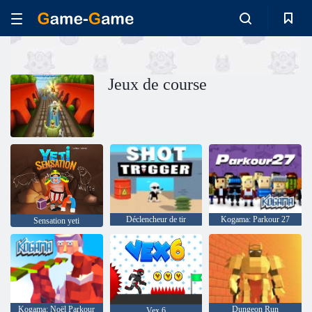
Jeux de course
Déclencheur de tir
Kogama: Parkour 27
Sensation yeti
Kogama: Noël Parkour
Dungeon Run
Vex 6