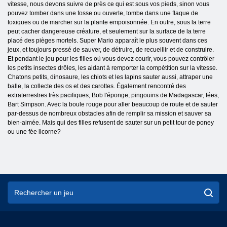
vitesse, nous devons suivre de près ce qui est sous vos pieds, sinon vous
pouvez tomber dans une fosse ou ouverte, tombe dans une flaque de
toxiques ou de marcher sur la plante empoisonnée. En outre, sous la terre
peut cacher dangereuse créature, et seulement sur la surface de la terre
placé des pièges mortels. Super Mario apparaît le plus souvent dans ces
jeux, et toujours pressé de sauver, de détruire, de recueillir et de construire.
Et pendant le jeu pour les filles où vous devez courir, vous pouvez contrôler
les petits insectes drôles, les aidant à remporter la compétition sur la vitesse.
Chatons petits, dinosaure, les chiots et les lapins sauter aussi, attraper une
balle, la collecte des os et des carottes. Également rencontré des
extraterrestres très pacifiques, Bob l'éponge, pingouins de Madagascar, fées,
Bart Simpson. Avec la boule rouge pour aller beaucoup de route et de sauter
par-dessus de nombreux obstacles afin de remplir sa mission et sauver sa
bien-aimée. Mais qui des filles refusent de sauter sur un petit tour de poney
ou une fée licorne?