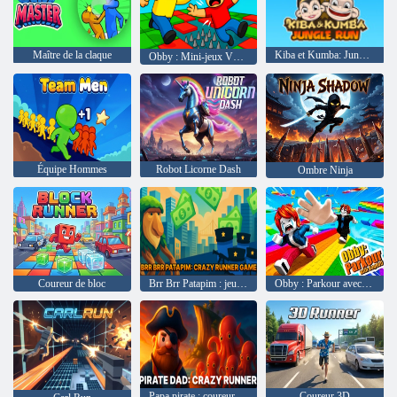
Maître de la claque
Kiba et Kumba: Jungle Run
Obby : Mini-jeux VS 1000
Équipe Hommes
Robot Licorne Dash
Ombre Ninja
Coureur de bloc
Brr Brr Patapim : jeu de coureur fou
Obby : Parkour avec Ragdoll
Papa pirate : coureur fou
Coureur 3D