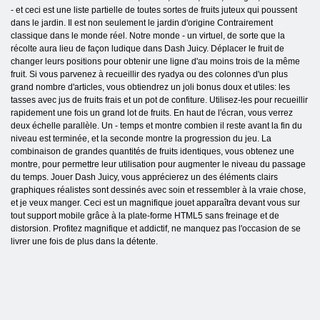
- et ceci est une liste partielle de toutes sortes de fruits juteux qui poussent
dans le jardin. Il est non seulement le jardin d'origine Contrairement
classique dans le monde réel. Notre monde - un virtuel, de sorte que la
récolte aura lieu de façon ludique dans Dash Juicy. Déplacer le fruit de
changer leurs positions pour obtenir une ligne d'au moins trois de la même
fruit. Si vous parvenez à recueillir des ryadya ou des colonnes d'un plus
grand nombre d'articles, vous obtiendrez un joli bonus doux et utiles: les
tasses avec jus de fruits frais et un pot de confiture. Utilisez-les pour recueillir
rapidement une fois un grand lot de fruits. En haut de l'écran, vous verrez
deux échelle parallèle. Un - temps et montre combien il reste avant la fin du
niveau est terminée, et la seconde montre la progression du jeu. La
combinaison de grandes quantités de fruits identiques, vous obtenez une
montre, pour permettre leur utilisation pour augmenter le niveau du passage
du temps. Jouer Dash Juicy, vous apprécierez un des éléments clairs
graphiques réalistes sont dessinés avec soin et ressembler à la vraie chose,
et je veux manger. Ceci est un magnifique jouet apparaîtra devant vous sur
tout support mobile grâce à la plate-forme HTML5 sans freinage et de
distorsion. Profitez magnifique et addictif, ne manquez pas l'occasion de se
livrer une fois de plus dans la détente.