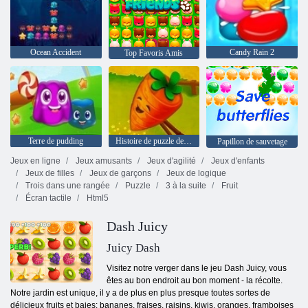
Ocean Accident
Candy Rain 2
Top Favoris Amis
Terre de pudding
Histoire de puzzle de la ferme
Papillon de sauvetage
Jeux en ligne
Jeux amusants
Jeux d'agilité
Jeux d'enfants
Jeux de filles
Jeux de garçons
Jeux de logique
Trois dans une rangée
Puzzle
3 à la suite
Fruit
Écran tactile
Html5
Dash Juicy
Juicy Dash
Visitez notre verger dans le jeu Dash Juicy, vous
êtes au bon endroit au bon moment - la récolte.
Notre jardin est unique, il y a de plus en plus presque toutes sortes de
délicieux fruits et baies: bananes, fraises, raisins, kiwis, oranges, framboises