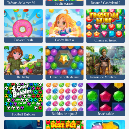
Trésors de la mer Mystic
Retour à Candyland 2
Fruita écraser
Cookie Crush
Candy Rain 4
Chasse au trésor
Île Tabby
Tireur de bulle de mer
Trésors de Montezuma 2
Bubbles de bijou 3
Jewel rafale
Football Bubbles