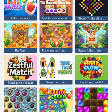
Vallée des tuiles
Matcheur de tuiles triple amusant
Flèche! Tri des aliments
Bar Capi
Fusionner les fruits : pastèque
Plantes folles : fusionnez, grandissez et gagnez
Sauvez les fruits
Fruit Flow match 3
Match plein d'entrain