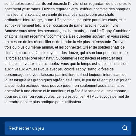
semblables aux chats, ils ont encerclé l'invité, et en regardant de plus près, le
battement yeux ronds. Fuzzies regarder vers l'extérieur comme des phoques,
mais leur shёrstka a une variété de nuances, pas propre aux chats
ordinaires: bleu, rouge, jaune. L'île semblait peuplée parmi les chats, et ils
sont extrêmement félicité de l'occasion de parler avec le nouvel invité.
Amusez-vous avec des personnages charmants, jouant île Tabby. Combinez
chatons, ils ont récemment commencé à se quereller souvent, et vous serez
en mesure de les réconcilier et de rendre la vie plus intéressante. Trouver
trois ou plus du même animal, et les connecter. Créer de solides chats de
cinq animaux et la famille royale - des douze, qui à son tour peut construire
la force et améliorer leur statut. Supprimer les obstacles et effectuer des
tâches de niveaux, mais rappelez-vous que le temps est strictement limitée
aux niveaux. Amusez-vous avec jeu coloré Tabby Island, drôles de
personnages ne vous laissera pas indifférent, il est toujours intéressant de
jouer lorsque les graphiques agréables à l'œil, le jeu ne ralentit pas et jouent
à tout média pratique, vous pouvez jouer non seulement assis à la maison
enchaîné à une chaise et le moniteur, et grâce à la tablette ou smartphone,
pour organiser où vous voulez. Le jeu est écrit en HTML5 et vous permet de
le rendre encore plus pratique pour l'utilisateur.