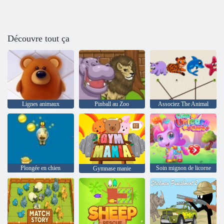
Découvre tout ça
Lignes animaux
Pinball au Zoo
Associez The Animal
Plongée en chien
Soin mignon de licorne
Gymnase manie