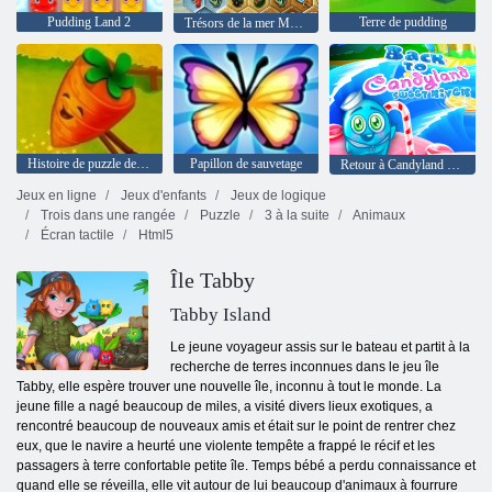
Pudding Land 2
Terre de pudding
Trésors de la mer Mystic
Histoire de puzzle de la ferme
Papillon de sauvetage
Retour à Candyland Sweet River
Jeux en ligne
Jeux d'enfants
Jeux de logique
Trois dans une rangée
Puzzle
3 à la suite
Animaux
Écran tactile
Html5
Île Tabby
Tabby Island
Le jeune voyageur assis sur le bateau et partit à la
recherche de terres inconnues dans le jeu île
Tabby, elle espère trouver une nouvelle île, inconnu à tout le monde. La
jeune fille a nagé beaucoup de miles, a visité divers lieux exotiques, a
rencontré beaucoup de nouveaux amis et était sur ​​le point de rentrer chez
eux, que le navire a heurté une violente tempête a frappé le récif et les
passagers à terre confortable petite île. Temps bébé a perdu connaissance et
quand elle se réveilla, elle vit autour de lui beaucoup d'animaux à fourrure