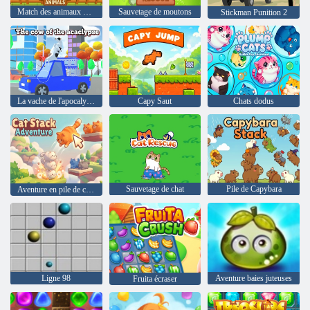
Match des animaux d'histoire
Sauvetage de moutons
Stickman Punition 2
La vache de l'apocalypse
Capy Saut
Chats dodus
Sauvetage de chat
Pile de Capybara
Aventure en pile de chats
Ligne 98
Aventure baies juteuses
Fruita écraser