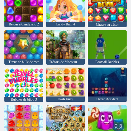
Retour à Candyland 2
Candy Rain 4
Chasse au trésor
Tireur de bulle de mer
Trésors de Montezuma 2
Football Bubbles
Dash Juicy
Ocean Accident
Bubbles de bijou 3