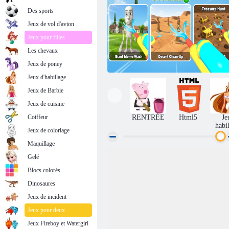
Des sports
Jeux de vol d'avion
Jeux pour filles
Les chevaux
Jeux de poney
Jeux d'habillage
Jeux de Barbie
Jeux de cuisine
Coiffeur
RENTRÉE
Html5
Je
habi
Jeux de coloriage
Maquillage
Gelé
Nettoyage de la pourriture cérébrale
Blocs colorés
Dinosaures
Jeux de incident
Jeux pour deux
Jeux Fireboy et Watergirl