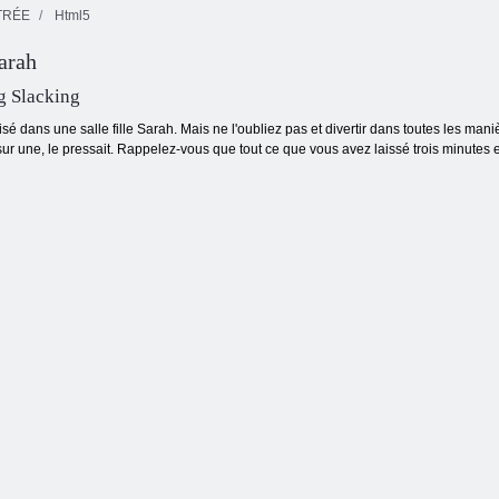
TRÉE
Html5
arah
Couleur Pixel
Empileur carré
Art Classic
Match Arena
g Slacking
isé dans une salle fille Sarah. Mais ne l'oubliez pas et divertir dans toutes les ma
ur une, le pressait. Rappelez-vous que tout ce que vous avez laissé trois minutes en 