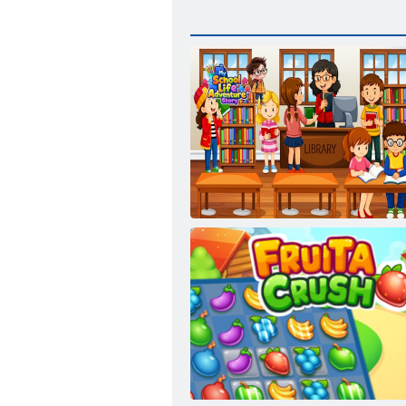
Mon aventure dans la vie scolaire