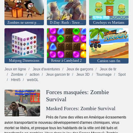
Zombies ne savent pas sauter
D-Day: Rush - Tower Defense
Cowboys vs Martians
Mahjong Dimensions
Retour à Candyland 2
Camion sans fin
Jeux en ligne
Jeux d'aventures
Jeux de garçons
Jeux de tir
Zombie
action
Jeux garcon tir
Jeux 3D
Tournage
Spot
Html5
webGL
Forces masquées: Zombie
Survival
Masked Forces: Zombie Survival
Près de l'une des villes en Amérique écrasements
avion transportant le nouveau développement d'armes chimiques. virus
mortel se libéra, et presque tous les habitants de la ville ont été tués et