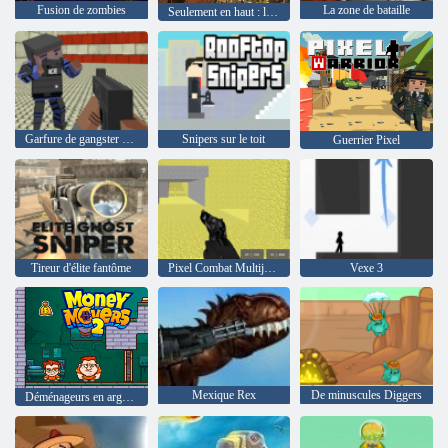
Fusion de zombies
La zone de bataille
Seulement en haut : le parkour dans l'apocalypse
Garfure de gangster en bloc
Snipers sur le toit
Guerrier Pixel
Tireur d'élite fantôme
Pixel Combat Multijoueur
Vexe 3
Mexique Rex
De minuscules Diggers
Déménageurs en argent 2