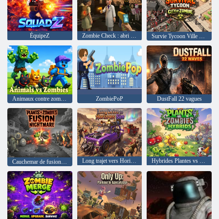
ÉquipeZ
Zombie Check : abri de survie
Survie Tycoon Ville de Zombie
Animaux contre zombies
ZombiePoP
DustFall 22 vagues
Long trajet vers Horizons Sim
Hybrides Plantes vs Zombies
Cauchemar de fusion Plants vs Zombies