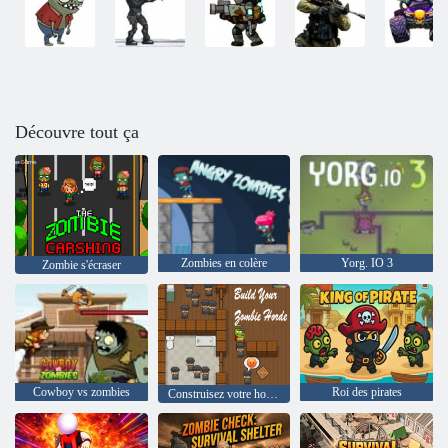
Découvre tout ça
Zombies en colère
Yorg. IO 3
Zombie s'écraser
Cowboy vs zombies
Roi des pirates
Construisez votre horde de zombies