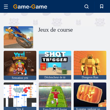
Jeux de course
Déclencheur de tir
Dungeon Run
Sensation yeti
Vex 4
Kogama: parkour sombre
Euro Football Sprint