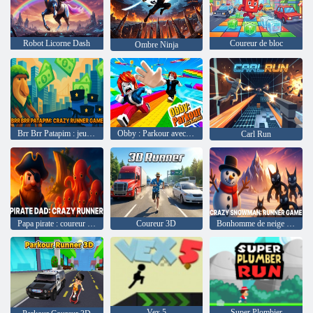
Robot Licorne Dash
Coureur de bloc
Ombre Ninja
Brr Brr Patapim : jeu de coureur fou
Obby : Parkour avec Ragdoll
Carl Run
Papa pirate : coureur fou
Coureur 3D
Bonhomme de neige fou : jeu de coureur
Vex 5
Super Plombier