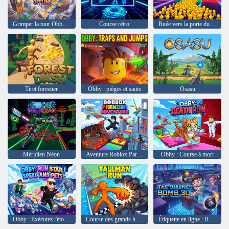
Grimper la tour Obby hors ligne
Course rétro
Ruée vers la porte du coucher du soleil
Tiret forestier
Obby : pièges et sauts
Osasu
Méridien Néon
Aventure Roblox Parkour
Obby : Course à mort
Obby : Exécutez l'étoile | Vitesse et animaux de compagnie
Course des grands hommes
Étiquette en ligne : Bombe 3D