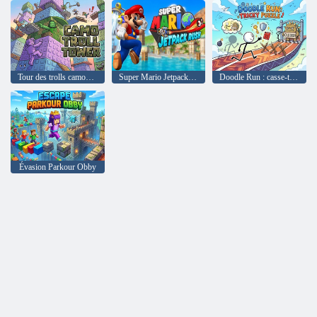
Tour des trolls camouflage
Super Mario Jetpack Rush
Doodle Run : casse-tête délicat
Évasion Parkour Obby