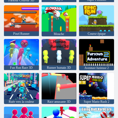
Parkour Coureur 3D
Pixel Runner
Course épique
Mouche
Fun Run Race 3D
Runner humain 3D
Aventure furieuse 2
Ruée vers la couleur
Race amusante 3D
Super Mario Rush 2