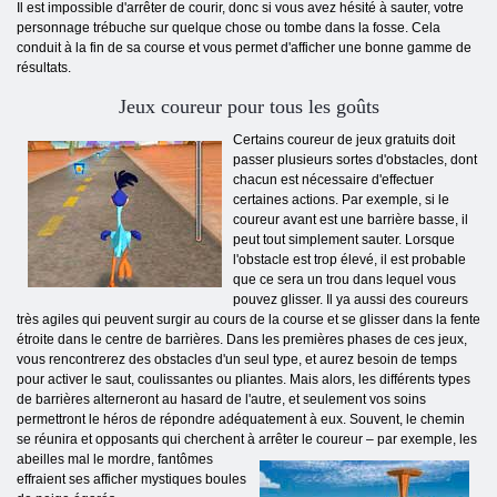
Il est impossible d'arrêter de courir, donc si vous avez hésité à sauter, votre
personnage trébuche sur quelque chose ou tombe dans la fosse. Cela
conduit à la fin de sa course et vous permet d'afficher une bonne gamme de
résultats.
Jeux coureur pour tous les goûts
Certains coureur de jeux gratuits doit
passer plusieurs sortes d'obstacles, dont
chacun est nécessaire d'effectuer
certaines actions. Par exemple, si le
coureur avant est une barrière basse, il
peut tout simplement sauter. Lorsque
l'obstacle est trop élevé, il est probable
que ce sera un trou dans lequel vous
pouvez glisser. Il ya aussi des coureurs
très agiles qui peuvent surgir au cours de la course et se glisser dans la fente
étroite dans le centre de barrières. Dans les premières phases de ces jeux,
vous rencontrerez des obstacles d'un seul type, et aurez besoin de temps
pour activer le saut, coulissantes ou pliantes. Mais alors, les différents types
de barrières alterneront au hasard de l'autre, et seulement vos soins
permettront le héros de répondre adéquatement à eux. Souvent, le chemin
se réunira et opposants qui cherchent à arrêter le coureur – par exemple,
les
abeilles mal le mordre, fantômes
effraient ses afficher mystiques boules