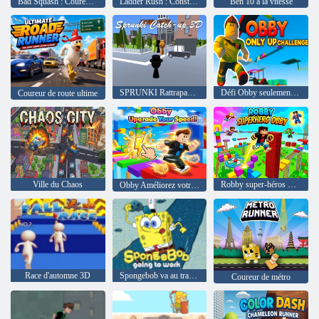
Bad Squash : Coureur d'Halloween
Ladder Rush : Construire et faire la course
Ben 10 à la vitesse
SPRUNKI Rattrapage 3D
Défi Obby seulement vers le haut
Coureur de route ultime
Ville du Chaos
Robby super-héros Obby
Obby Améliorez votre vitesse !
Race d'automne 3D
Spongebob va au travail
Coureur de métro