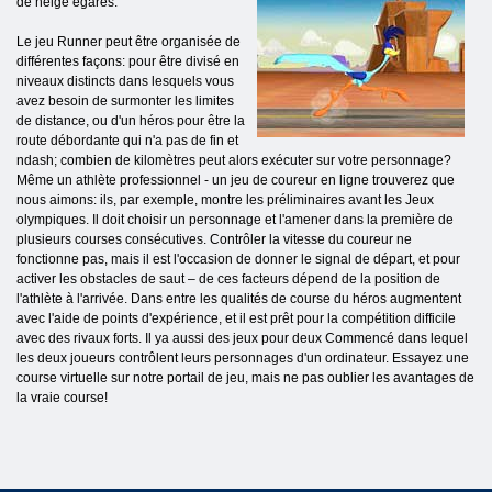
de neige égarés.
Le jeu Runner peut être organisée de
différentes façons: pour être divisé en
niveaux distincts dans lesquels vous
avez besoin de surmonter les limites
de distance, ou d'un héros pour être la
route débordante qui n'a pas de fin et
ndash; combien de kilomètres peut alors exécuter sur votre personnage?
Même un athlète professionnel - un jeu de coureur en ligne trouverez que
nous aimons: ils, par exemple, montre les préliminaires avant les Jeux
olympiques. Il doit choisir un personnage et l'amener dans la première de
plusieurs courses consécutives. Contrôler la vitesse du coureur ne
fonctionne pas, mais il est l'occasion de donner le signal de départ, et pour
activer les obstacles de saut – de ces facteurs dépend de la position de
l'athlète à l'arrivée. Dans entre les qualités de course du héros augmentent
avec l'aide de points d'expérience, et il est prêt pour la compétition difficile
avec des rivaux forts. Il ya aussi des jeux pour deux Commencé dans lequel
les deux joueurs contrôlent leurs personnages d'un ordinateur. Essayez une
course virtuelle sur notre portail de jeu, mais ne pas oublier les avantages de
la vraie course!