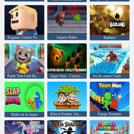
Kogama: Granny Parkour
Jetpack Maître
Badland
Parler Tom Gold Run en ligne
Super Ours : Coureur fou
Jeu de course Clash Master
Kiba et Kumba: Jungle Run
Équipe Hommes
Maître de la claque