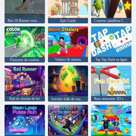
Ben 10 Runner sous-ville
Epic Gaule
Coureur caméléon Color Dash
Voleurs de mèmes
Tap Tap Dash en ligne
Pousseur de couleur
Rail de chemin de fer
Race amusante 3D en ligne
Sorcière folle de coureur Halloween