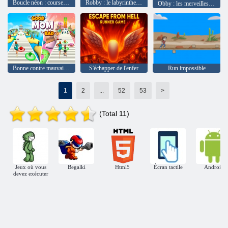
Boucle néon : course à impulsions
Robby : le labyrinthe de vitesse
Obby : les merveilles du parkour
Bonne contre mauvaise maman
S'échapper de l'enfer
Run impossible
1
2
...
52
53
>
(Total 11)
Jeux où vous
Begalki
Html5
Écran tactile
Android
devez exécuter