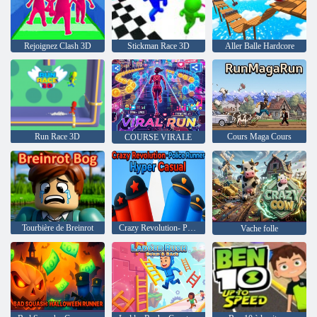
Rejoignez Clash 3D
Stickman Race 3D
Aller Balle Hardcore
Run Race 3D
Cours Maga Cours
COURSE VIRALE
Tourbière de Breinrot
Crazy Revolution- Police Runner Hyper Casual
Vache folle