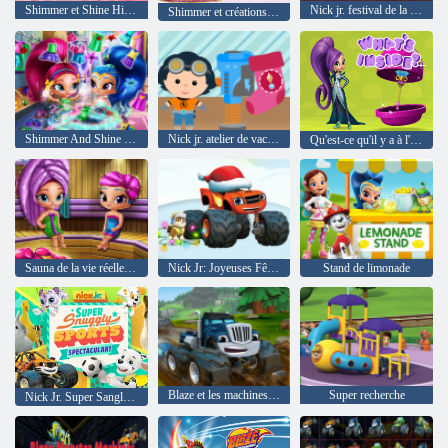
Shimmer et Shine Hidden Stars
Nick jr. festival de la ferme d'halloween
Shimmer et créations génie-rific brillantes
Shimmer And Shine Garde-robe Nettoyage
Nick jr. atelier de vacances
Qu'est-ce qu'il y a à l'intérieur?
Sauna de la vie réelle Glitter Genies
Nick Jr: Joyeuses Fêtes Resort
Stand de limonade
Blaze et les machines de monstres
Super recherche
Nick Jr. Super Sangly Sports Spectacular