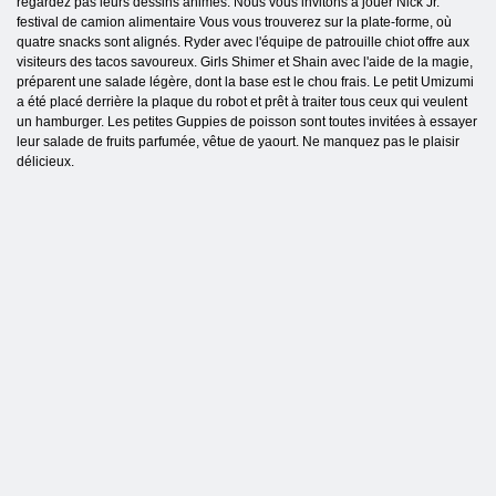
regardez pas leurs dessins animés. Nous vous invitons à jouer Nick Jr.
festival de camion alimentaire Vous vous trouverez sur la plate-forme, où
quatre snacks sont alignés. Ryder avec l'équipe de patrouille chiot offre aux
visiteurs des tacos savoureux. Girls Shimer et Shain avec l'aide de la magie,
préparent une salade légère, dont la base est le chou frais. Le petit Umizumi
a été placé derrière la plaque du robot et prêt à traiter tous ceux qui veulent
un hamburger. Les petites Guppies de poisson sont toutes invitées à essayer
leur salade de fruits parfumée, vêtue de yaourt. Ne manquez pas le plaisir
délicieux.