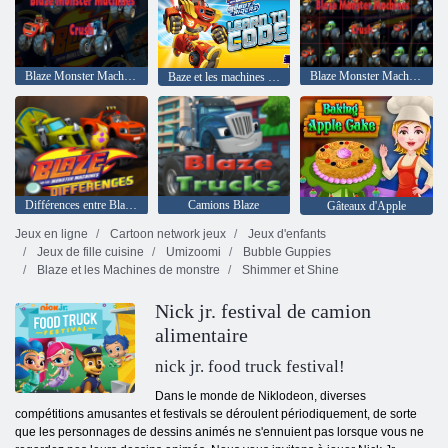
Blaze Monster Machines Crush
Blaze Monster Machines écrase
Baze et les machines monstres Les robots apprennent à coder
Différences entre Blaze et les Monster Machines
Camions Blaze
Gâteaux d'Apple
Jeux en ligne
Cartoon network jeux
Jeux d'enfants
Jeux de fille cuisine
Umizoomi
Bubble Guppies
Blaze et les Machines de monstre
Shimmer et Shine
Nick jr. festival de camion
alimentaire
nick jr. food truck festival!
Dans le monde de Niklodeon, diverses
compétitions amusantes et festivals se déroulent périodiquement, de sorte
que les personnages de dessins animés ne s'ennuient pas lorsque vous ne