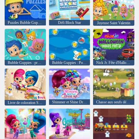
Puzzles Bubble Guppies Pet House
Défi Block Star
Joyeuse Saint Valentin
Bubble Guppies : prêt à résoudre le problème
Bubble Guppies : Popathon
Nick Jr. Fête d'Halloween à la maison
Shimmer et Shine Dress up
Chasse aux oeufs désastreux
Livre de coloration Shimmer and Shine