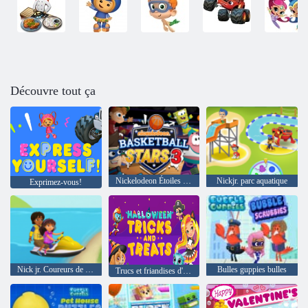
Découvre tout ça
Nickelodeon Étoiles du basket-ball 3
Nickjr. parc aquatique
Exprimez-vous!
Nick jr. Coureurs de parti
Bulles guppies bulles
Trucs et friandises d'Halloween