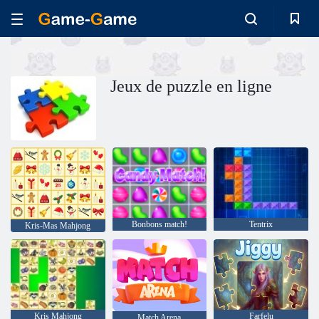
Jeux de puzzle en ligne
Bonbons match!
Tentrix
Kris-Mas Mahjong
Kris Mahjong
Farfelu
Match Arena