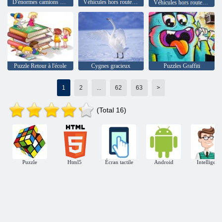
D'énormes camions monstres
Véhicules hors route japonais
Véhicules hors route allemands
Puzzle Retour à l'école
Cygnes gracieux
Puzzles Graffiti
1
2
...
62
63
>
(Total 16)
Puzzle
Html5
Écran tactile
Android
Intelligent