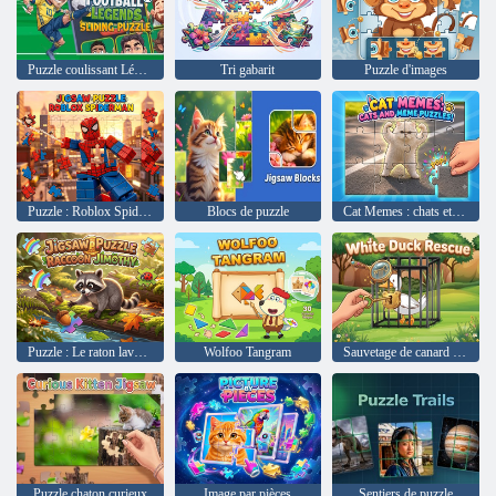
Puzzle coulissant Légendes du football
Tri gabarit
Puzzle d'images
Puzzle : Roblox Spider-Man
Blocs de puzzle
Cat Memes : chats et puzzles de mèmes !
Puzzle : Le raton laveur Jimothy
Wolfoo Tangram
Sauvetage de canard blanc
Puzzle chaton curieux
Image par pièces
Sentiers de puzzle