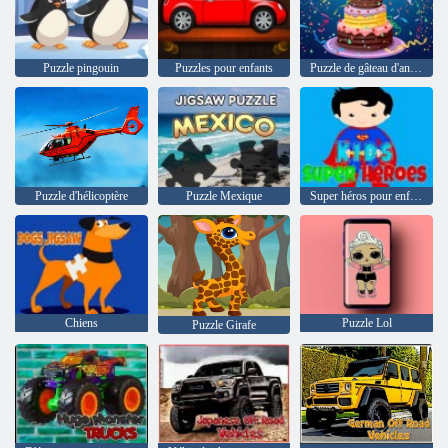
Puzzle pingouin
Puzzles pour enfants
Puzzle de gâteau d'anniversaire
Puzzle d'hélicoptère
Puzzle Mexique
Super héros pour enfants
Chiens
Puzzle Lol
Puzzle Girafe