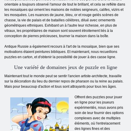
orientale a toujours observé l'amour de tout le brillant, et cela se reflète dans
les mosaïques qui ornent les maisons de nobles seigneurs, califes, vizirs et
les mosquées. Les nuances de jaune, bleu, or et rouge gelés scènes de
chasse, la vie de palais et de batailles célèbres, dilué avec ornements
géométriques ethniques. Exhibant un à l'autre leur richesse, en plus de
vitraux, les propriétaires de maison sont souvent étroitement liés à la
conception de pierres précieuses, tourner la maison dans la boîte.
Antique Russie a également recours à l'art de la mosaïque, bien que ses
motivations étaient peintures bibliques. Et maintenant, nous recueillons
puzzles en carton, et d'obtenir la possibilité de jouer à des casse ligne.
Une variété de domaines jeux de puzzle en ligne
Maintenant tout le monde peut se sentir l'ancien artiste-architecte, travaille
sur la décoration du lieu du dernier repos de pharaon ou la reine au palais.
Mais pour beaucoup d'action et tous sont attrayants pour tous les âges.
Offrent des puzzles pour jouer
en ligne pour les joueurs
expérimentés, nous avons pris
soin de leur fournir des options
complexes avec de multiples
éléments, où l'entrelacement
des lignes fines et des