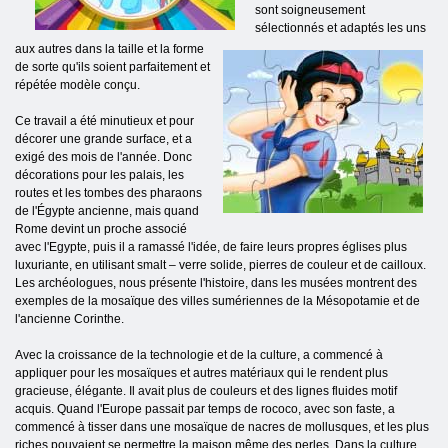
sont soigneusement
sélectionnés et adaptés les uns
aux autres dans la taille et la forme
de sorte qu'ils soient parfaitement et
répétée modèle conçu.
Ce travail a été minutieux et pour
décorer une grande surface, et a
exigé des mois de l'année. Donc
décorations pour les palais, les
routes et les tombes des pharaons
de l'Égypte ancienne, mais quand
Rome devint un proche associé
avec l'Egypte, puis il a ramassé l'idée, de faire leurs propres églises plus
luxuriante, en utilisant smalt – verre solide, pierres de couleur et de cailloux.
Les archéologues, nous présente l'histoire, dans les musées montrent des
exemples de la mosaïque des villes sumériennes de la Mésopotamie et de
l'ancienne Corinthe.
Avec la croissance de la technologie et de la culture, a commencé à
appliquer pour les mosaïques et autres matériaux qui le rendent plus
gracieuse, élégante. Il avait plus de couleurs et des lignes fluides motif
acquis. Quand l'Europe passait par temps de rococo, avec son faste, a
commencé à tisser dans une mosaïque de nacres de mollusques, et les plus
riches pouvaient se permettre la maison même des perles. Dans la culture