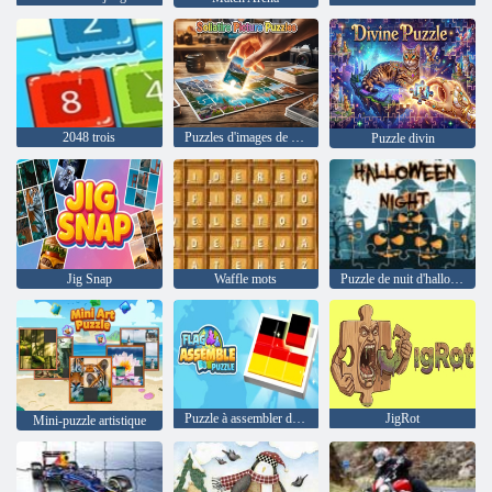
2048 trois
Puzzles d'images de solitaire
Puzzle divin
Jig Snap
Waffle mots
Puzzle de nuit d'halloween
Puzzle à assembler de drapeaux
JigRot
Mini-puzzle artistique