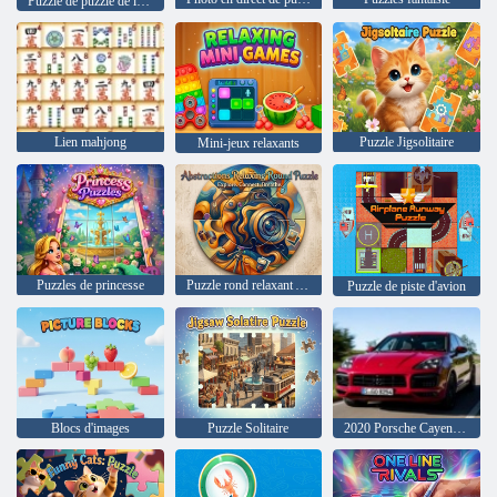
Puzzle de puzzle de luxe
Lien mahjong
Puzzle Jigsolitaire
Mini-jeux relaxants
Puzzles de princesse
Puzzle rond relaxant Abstractions
Puzzle de piste d'avion
Blocs d'images
Puzzle Solitaire
2020 Porsche Cayenne GTS