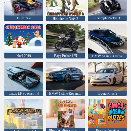
F1 Puzzle
Triumph Rocket 3
Histoire de Noël 2
Noël 2019
Bajaj Pulsar 125
BMW M340i XDrive
Lexus LF 30 électrifié
BMW 1 série Royaume-Uni
Toyota Prius 2
Photo en direct de puzzle
Puzzles fantaisie