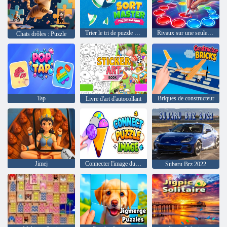
Trier le tri de puzzle maître
Rivaux sur une seule ligne
Chats drôles : Puzzle
Tap
Briques de constructeur
Livre d'art d'autocollant
Jimej
Connecter l'image du puzzle
Subaru Brz 2022