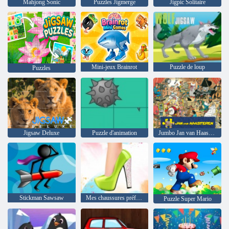
Mahjong Sonic
Puzzles Jigmerge
Jigpic Solitaire
Mini-jeux Brainrot
Puzzle de loup
Puzzles
Jigsaw Deluxe
Puzzle d'animation
Jumbo Jan van Haasterren
Stickman Sawsaw
Mes chaussures préférées
Puzzle Super Mario