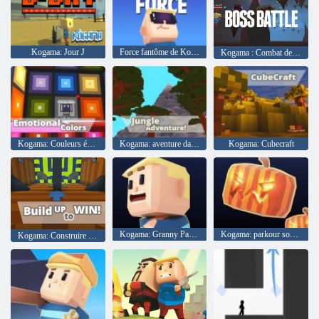
Kogama: Jour J
Force fantôme de Kogama
Kogama : Combat de boss
Kogama: Couleurs émotionnelles
Kogama: aventure dans la jungle
Kogama: Cubecraft
Kogama: Granny Parkour
Kogama: parkour sombre
Kogama: Construire pour gagner