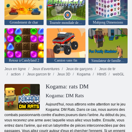
Grondement de char
Mahjong Dimensions
Tournée mondiale de tir à l'arc
Retour à Candyland 2
Camion sans fin
Simulateur de famille Fox
Jeux en ligne
Jeux d'aventures
Jeux de garçons
Jeux de tir
action
Jeux garcon tir
Jeux 3D
Kogama
Html5
webGL
Kogama: rats DM
Kogama: DM Rats
Aujourd'hui, nous attirons votre attention sur le jeu
Kogama: DM Rats. Dans ce cas, nous aurons des
combats passionnants contre d'autres joueurs dans l'arène. Au début du jeu,
vous recevrez une arme avec laquelle vous allez vous battre. Ensuite, vous
entrez dans l'arène, qui est un labyrinthe de pièces interconnectées par des
passages. Vous allez courir autour d'eux et chercher l'ennemi. Si un ennemi