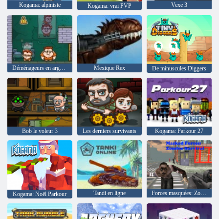
Kogama: alpiniste
Vexe 3
Kogama: vrai PVP
Déménageurs en argent 2
Mexique Rex
De minuscules Diggers
Bob le voleur 3
Les derniers survivants
Kogama: Parkour 27
Tandi en ligne
Forces masquées: Zombie Survival
Kogama: Noël Parkour