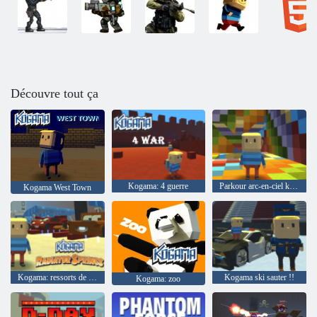
Découvre tout ça
Kogama: 4 guerre
Parkour arc-en-ciel kogama
Kogama West Town
Kogama: ressorts de radiateur
Kogama ski sauter !!
Kogama: zoo