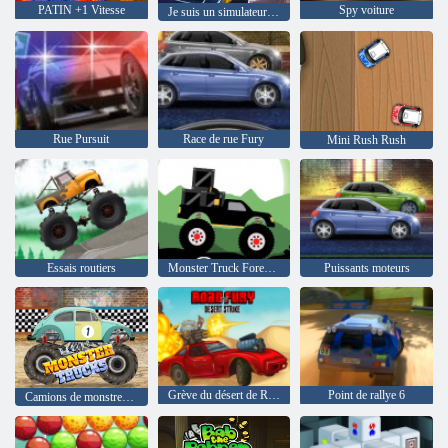
PATIN +1 Vitesse
Spy voiture
Je suis un simulateur de farceur de taxi
Rue Pursuit
Race de rue Fury
Mini Rush Rush
Essais routiers
Monster Truck Forest-Livraison
Puissants moteurs
Grève du désert de Road Of Fury
Point de rallye 6
Camions de monstres de course