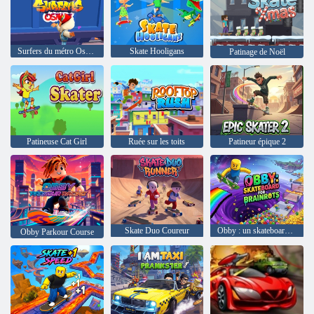
Surfers du métro Osaka
Skate Hooligans
Patinage de Noël
Patineuse Cat Girl
Ruée sur les toits
Patineur épique 2
Skate Duo Coureur
Obby : un skateboard pour les Brainrots
Obby Parkour Course