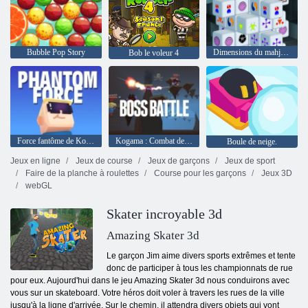
Bubble Pop Story
Dimensions du mahjong 15 minutes
Bob le voleur 4
Force fantôme de Kogama
Kogama : Combat de boss
Boule de neige.
Jeux en ligne
Jeux de course
Jeux de garçons
Jeux de sport
Faire de la planche à roulettes
Course pour les garçons
Jeux 3D
webGL
Skater incroyable 3d
Amazing Skater 3d
Le garçon Jim aime divers sports extrêmes et tente
donc de participer à tous les championnats de rue
pour eux. Aujourd'hui dans le jeu Amazing Skater 3d nous conduirons avec
vous sur un skateboard. Votre héros doit voler à travers les rues de la ville
jusqu'à la ligne d'arrivée. Sur le chemin, il attendra divers objets qui vont