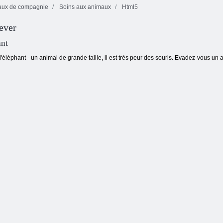
ux de compagnie
Soins aux animaux
Html5
Fireboy and
ever
Watergirl 4: The
Mahjong
Kris Mahjong
Crystal Temple
papillon
ant
 l'éléphant - un animal de grande taille, il est très peur des souris. Evadez-vous un