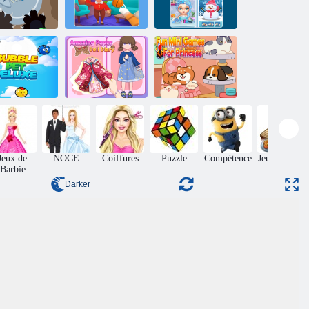
imulateur de
Cat from Hell -
Téléphone Ice
auvais chat
Cat Simulator
Princess
Journal de
Mini-jeux
Bubble Pet
poupée en papier
amusants pour la
Deluxe
incroyable
princesse
Jeux de
NOCE
Coiffures
Puzzle
Compétence
Jeux de fille
Barbie
cuisine
Darker