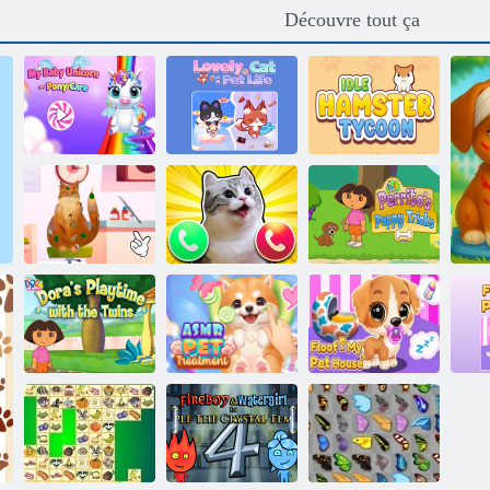
Découvre tout ça
Mon bébé
Unicorn - Pony
Belle chat: vie
Magnat du
Care 2
d'animaux
hamster inactif
SHELTER
SHÉLIER
ANIMAL
Tricks de chiot
CATRE
de l'explorateur
ANIMAL
Chat komaru
Perrito
Dora The
Traitement pour
Explorer Dora's
animaux de
Floof ma maison
M
Playtime avec
compagnie
pour animaux de
les jumeaux
ASMR
compagnie