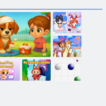
Belle vie animale
de chat
Adventure
poney de Dora
Floof My-
aison pour
animaux de
Mon Labubu qui
compagnie
Rescue et soins perdus
parle
Ligne 98