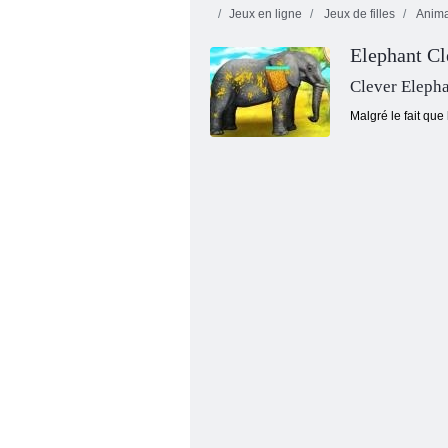
Jeux en ligne
Jeux de filles
Anima
Elephant Cl
Clever Eleph
Malgré le fait que
Traitement pour animaux de compagnie
ASMR