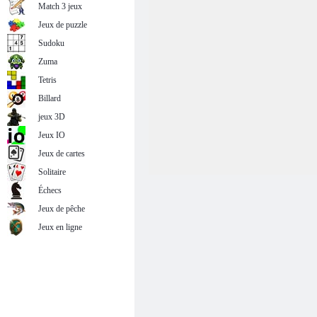
Match 3 jeux
Jeux de puzzle
Sudoku
Zuma
Tetris
Billard
jeux 3D
Jeux IO
Jeux de cartes
Solitaire
Échecs
Jeux de pêche
Jeux en ligne