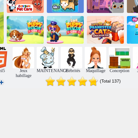
Pixel Cat
Mignon Baby
Simulator: Mes
S
Pet Care
animaux
Soirée fantôme
m
Playground Man
Mod! Web de
Rescue et soins
Prankster Cat
destruction!
perdus
Simulator Fun
ml5
Jeux
MAINTENANCE
Célébrités
Maquillage
Conception
habillage
(Total 137)