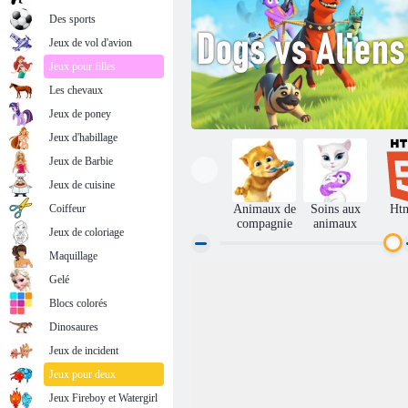
Des sports
Jeux de vol d'avion
Jeux pour filles
Les chevaux
Jeux de poney
Jeux d'habillage
Jeux de Barbie
Jeux de cuisine
Coiffeur
Animaux de
Soins aux
Ht
compagnie
animaux
Jeux de coloriage
Maquillage
Gelé
Chiens vs extraterrestres
Blocs colorés
Dinosaures
Jeux de incident
Jeux pour deux
Jeux Fireboy et Watergirl