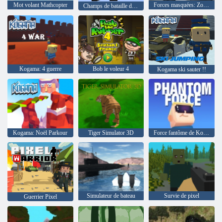
Mot volant Mathcopter
Forces masquées: Zombie Survival
Champs de bataille de Noobik
Kogama: 4 guerre
Bob le voleur 4
Kogama ski sauter !!
Kogama: Noël Parkour
Tiger Simulator 3D
Force fantôme de Kogama
Simulateur de bateau
Survie de pixel
Guerrier Pixel