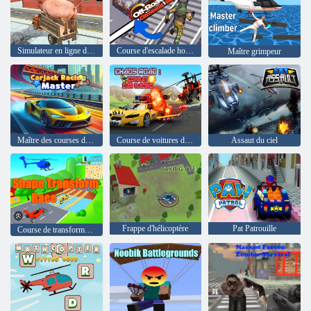
Simulateur en ligne d'emplois de chauffeurs
Course d'escalade hors route
Maître grimpeur
Maître des courses de carjack
Course de voitures de combat sur route du chaos
Assaut du ciel
Frappe d'hélicoptère
Pat Patrouille
Course de transformation de forme