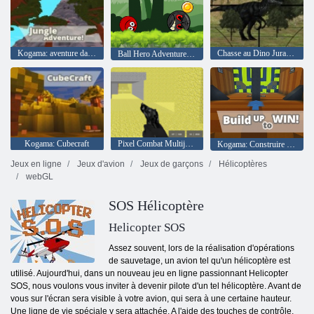
Kogama: aventure dans la jungle
Chasse au Dino Jurassique
Ball Hero Adventure: Balle Bounce Rouge
Kogama: Cubecraft
Pixel Combat Multijoueur
Kogama: Construire pour gagner
Jeux en ligne
Jeux d'avion
Jeux de garçons
Hélicoptères
webGL
SOS Hélicoptère
Helicopter SOS
Assez souvent, lors de la réalisation d'opérations
de sauvetage, un avion tel qu'un hélicoptère est
utilisé. Aujourd'hui, dans un nouveau jeu en ligne passionnant Helicopter
SOS, nous voulons vous inviter à devenir pilote d'un tel hélicoptère. Avant de
vous sur l'écran sera visible à votre avion, qui sera à une certaine hauteur.
Une ligne de vie spéciale y sera attachée. A l'aide des touches de contrôle,