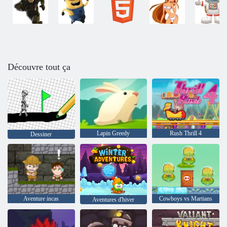
Découvre tout ça
Lapin Greedy
Rush Thrill 4
Dessiner
Aventure incas
Cowboys vs Martians
Aventures d'hiver