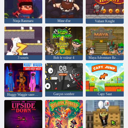
Ninja Ranmaru
Mine d'or
Valiant Knight
3 souris
Bob le voleur 4
Maya Adventure Remastered
Garçon sombre
Capy Saut
Huggy Waggie sauve Kissy Missy