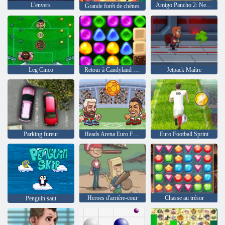
L'envers
Amigo Pancho 2: New York Party
Grande forêt de chênes
Leg Cinco
Retour à Candyland 4: Lollipop Garden
Jetpack Maître
Parking fureur
Heads Arena Euro Football
Euro Football Sprint
Heroes d'arrière-cour
Chasse au trésor
Penguin saut