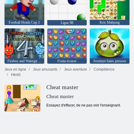
Football Headz Cup 2
Kris Mahjong
Ligne 98
Fireboy and Watergirl 4: The Crystal Temple
Fruita écraser
Aventure baies juteuses
Jeux en ligne
Jeux amusants
Jeux aventure
Compétence
Html5
Cheat master
Cheat master
Essayez d'effacer, de ne pas voir l'enseignant.