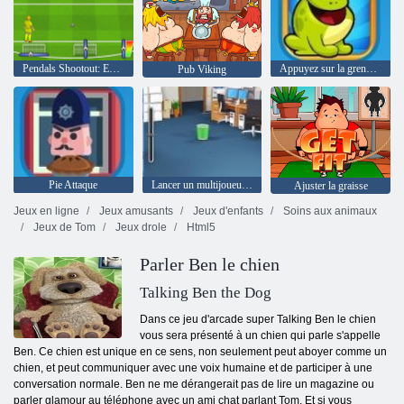
Pendals Shootout: Euro Cup 2016
Appuyez sur la grenouille
Pub Viking
Pie Attaque
Lancer un multijoueur en papier
Ajuster la graisse
Jeux en ligne
Jeux amusants
Jeux d'enfants
Soins aux animaux
Jeux de Tom
Jeux drole
Html5
Parler Ben le chien
Talking Ben the Dog
Dans ce jeu d'arcade super Talking Ben le chien
vous sera présenté à un chien qui parle s'appelle
Ben. Ce chien est unique en ce sens, non seulement peut aboyer comme un
chien, et peut communiquer avec une voix humaine et de participer à une
conversation normale. Ben ne me dérangerait pas de lire un magazine ou
parler glamour au téléphone avec un ami chat parlant Tom. Et si vous