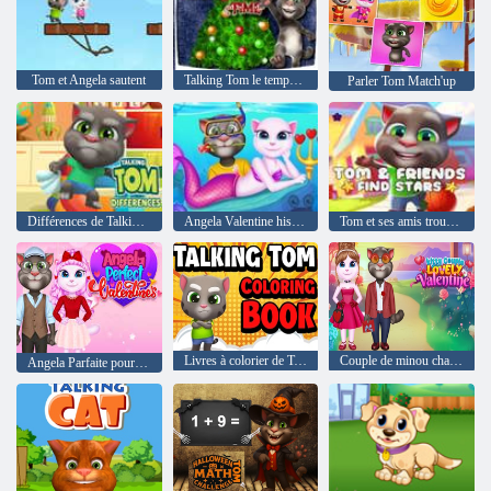
Tom et Angela sautent
Talking Tom le temps de Noël
Parler Tom Match'up
Différences de Talking Tom
Angela Valentine histoire en eau profonde
Tom et ses amis trouvent des étoiles
Livres à colorier de Tom qui parle
Couple de minou charmant Valentine
Angela Parfaite pour la Saint-Valentin