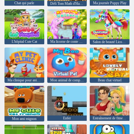
Chat qui parle
Ma journée Puppy Play
Défi Tom Math d'Halloween
L'hôpital Cute Cat
Ma licorne de conte de fées
Salon de beauté Licorne
Ma clinique pour animaux de compagnie
Mon animal de compagnie virtuel boo
Beau chat virtuel
Enfer
Entraînement de fitness xl
Mon ami mignon