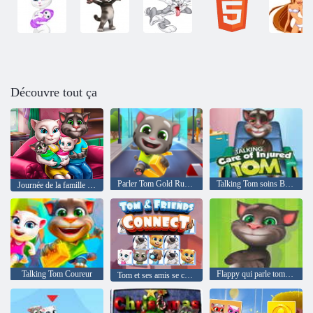
Découvre tout ça
Parler Tom Gold Run en ligne
Talking Tom soins Blessé
Journée de la famille des jumeaux Angela
Talking Tom Coureur
Flappy qui parle tom mobile
Tom et ses amis se connectent