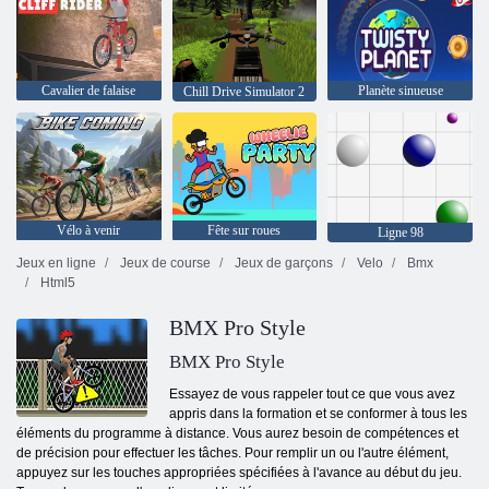
Cavalier de falaise
Planète sinueuse
Chill Drive Simulator 2
Vélo à venir
Fête sur roues
Ligne 98
Jeux en ligne
Jeux de course
Jeux de garçons
Velo
Bmx
Html5
BMX Pro Style
BMX Pro Style
Essayez de vous rappeler tout ce que vous avez
appris dans la formation et se conformer à tous les
éléments du programme à distance. Vous aurez besoin de compétences et
de précision pour effectuer les tâches. Pour remplir un ou l'autre élément,
appuyez sur les touches appropriées spécifiées à l'avance au début du jeu.