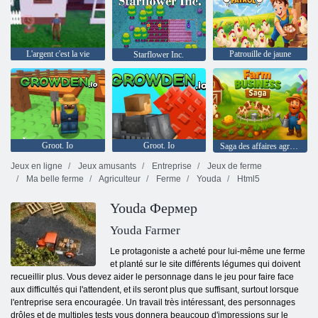
L'argent c'est la vie
Patrouille de jaune
Starflower Inc.
Groot. Io
Groot. Io
Saga des affaires agricoles
Jeux en ligne
Jeux amusants
Entreprise
Jeux de ferme
Ma belle ferme
Agriculteur
Ferme
Youda
Html5
Youda Фермер
Youda Farmer
Le protagoniste a acheté pour lui-même une ferme
et planté sur le site différents légumes qui doivent
recueillir plus. Vous devez aider le personnage dans le jeu pour faire face
aux difficultés qui l'attendent, et ils seront plus que suffisant, surtout lorsque
l'entreprise sera encouragée. Un travail très intéressant, des personnages
drôles et de multiples tests vous donnera beaucoup d'impressions sur le