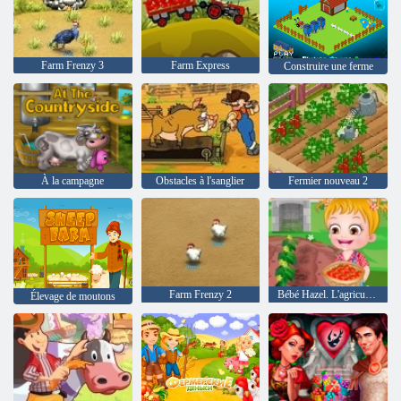
Farm Frenzy 3
Farm Express
Construire une ferme
À la campagne
Obstacles à l'sanglier
Fermier nouveau 2
Farm Frenzy 2
Bébé Hazel. L'agriculture tomate
Élevage de moutons