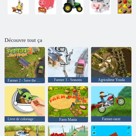
Découvre tout ça
Farmer 3 - Seasons
Agriculteur Youda
Farmer 2 - Save the Village
Livre de coloriage : Maître Yoda
Farmer-racer
Farm Mania