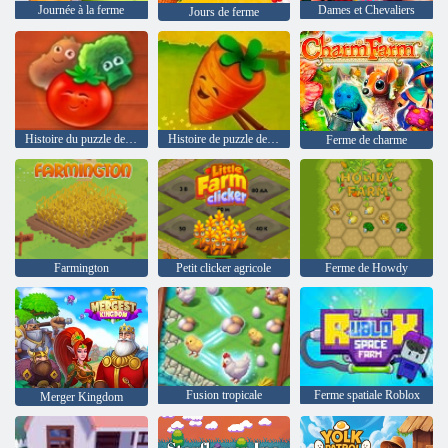
Journée à la ferme
Dames et Chevaliers
Jours de ferme
Histoire du puzzle de la ferme 2
Histoire de puzzle de la ferme
Ferme de charme
Farmington
Petit clicker agricole
Ferme de Howdy
Fusion tropicale
Ferme spatiale Roblox
Merger Kingdom