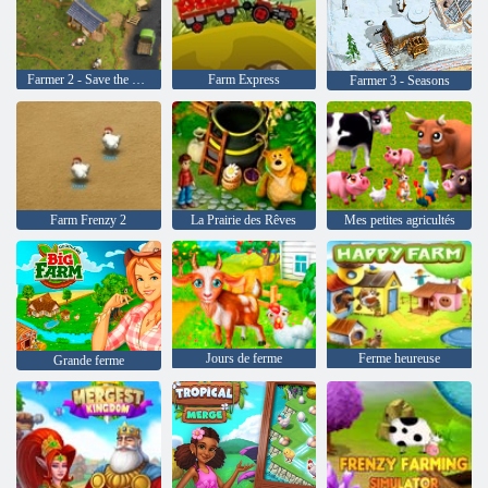
Farmer 2 - Save the Village
Farm Express
Farmer 3 - Seasons
Farm Frenzy 2
La Prairie des Rêves
Mes petites agricultés
Jours de ferme
Ferme heureuse
Grande ferme