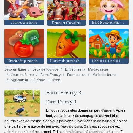
Journée à la ferme
Bébé Noisette: Fête de la Moisson
Dames et Chevaliers
Histoire du puzzle de la ferme 2
Histoire de puzzle de la ferme
FAMILLE FAMILLE FORME: CONSTRUCTION
Jeux en ligne
Jeux de logique
Entreprise
Madagascar
Jeux de ferme
Farm Frenzy
Farmerama
Ma belle ferme
Agriculteur
Ferme
Html5
Farm Frenzy 3
Farm Frenzy 3
En outre, vous êtes donné un peu d'argent. Après
tout, vos animaux de compagnie doivent être
nourris avec de l'herbe. Son vous pouvez cultiver dans le domaine, si polesh
une partie de l'espace de jeu avec l'eau du puits. Ça y est et vous devez
acheter pour le même argent. Et ils ont maintenant à attendre la récolte. Et