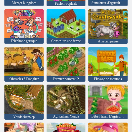
Merger Kingdom
Simulateur d'agriculture frénétique
Fusion tropicale
Téléphone gartique
Construire une ferme
À la campagne
Obstacles à l'sanglier
Fermier nouveau 2
Élevage de moutons
Agriculteur Youda
Bébé Hazel. L'agriculture tomate
Youda Фермер