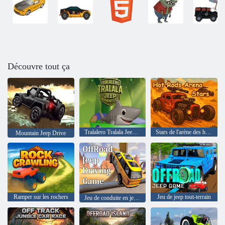
Découvre tout ça
Tralalero Tralala Jeep Adventure
Stars de l'arène des hot rods
Mountain Jeep Drive
Ramper sur les rochers
Jeu de jeep tout-terrain
Jeu de conduite en jeep tout-terrain