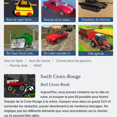
Race de super-héros LEGO
Simulateur de réservoir
Mouche de la voiture à voler 4
Île Clean Truck Garbage Sim
De vraies cascades dérivantes conduisant 3D
Ville agricole
Jeux en ligne
Jeux de course
Course pour les garçons
Racing Jeep
Html5
Swift Croix-Rouge
Red Cross Rush
Aujourd'hui, vous pouvez conduire sur la ville en
ruine, et essayer le plus tôt possible pour fournir
l'équipe de la Croix-Rouge à la scène. Asseyez-vous dans un grand SUV et
surmonter les obstacles, passer directement à de nombreux blocages. Ne
négligez pas les différents éléments que vous rencontrerez sur le chemin,
car ils peuvent être utiles.