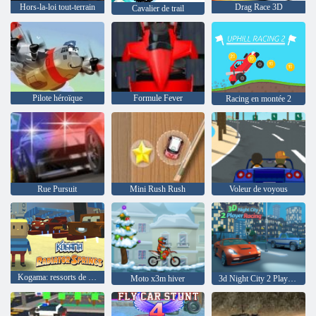
Hors-la-loi tout-terrain
Drag Race 3D
Cavalier de trail
Pilote héroïque
Formule Fever
Racing en montée 2
Rue Pursuit
Mini Rush Rush
Voleur de voyous
Kogama: ressorts de radiateur
Moto x3m hiver
3d Night City 2 Players Racing