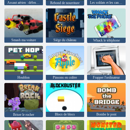
Assaut aérien : défense des navires
Les soldats et les canons: Attaque Montagne
Rebond de nourriture
Smash ma voiture
Siège du château
Whack le téléphone
Houblon
Pinsons en colère
Frapper l'ordinateur
Blocs de blocs
Bombe le pont
Briser le rocher