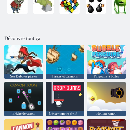
Découvre tout ça
Sea Bubbles pirates
Pirates et Cannons
Pingouins à bulles
Flèche de canon
Homme canon
Laisser tomber des dunks