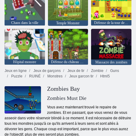
Chaos dans la ville
Défense de la tour de monstre
Temple Monster
Hôpital monstre
Défense du château des mini-tuteurs
Massacre des zombies
Jeux en ligne
Jeux de garçons
Jeux de tir
Zombie
Guns
Puzzle
RUINÉ
Monstres
Jeux garcon tir
Html5
Zombies Bay
Zombies Must Die
Vous avez maintenant trouvé le repaire de
zombies. Et en passant, que vous venez de vous
asseoir dans votre réservoir blindé à ce moment. Il est nécessaire de détruire
tous les monstres jusqu'à ce qu'ils arrivent à leurs sens et sont allés à
dévorer les gens. Chaque coup est important, parce que le plus vous aurez
de l'objectif, plus de vies seront plus zombies.