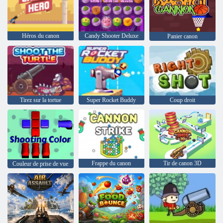
Héros du canon
Candy Shooter Deluxe
Panier canon
Tirez sur la tortue
Super Rocket Buddy
Coup droit
Frappe du canon
Tir de canon 3D
Couleur de prise de vue