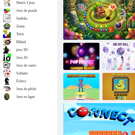
Match 3 jeux
Jeux de puzzle
Sudoku
Zuma
Tirez sur la tortue
Tetris
Billard
jeux 3D
Jeux IO
Jeux de cartes
Solitaire
Échecs
Explosion de
canon Pop
Une boule à
Jeux de pêche
Frenzy
Histoire de Zumble
points
Jeux en ligne
Fusion
destructrice
Flux de pixels