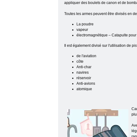
appliquer des boulets de canon et de bomb
Toutes les armes peuvent être divisés en de
La poudre
vapeur
électromagnétique – Catapulte pour re
Il est également divisé sur l'utilisation de pis
de l'aviation
côte
Anti-char
navires
réservoir
Anti-avions
atomique
Can
plu
Ave
lég
rap