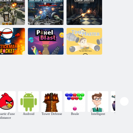
Odyssée du
Renégat
Ragdoll
Tourelle spatiale
ps d'artillerie
d'avion
Canon Tireur
sée Stickman
Blast Pixel
Maître de temps
artir d'une
Android
Tower Defense
Boule
Intelligent
Tournage
distance