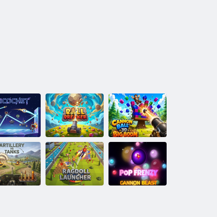
Boulet de canon
Ricochet
Dominatrice
3D Big Boom
Explosion de
tillerie contre
Lanceur de
canon Pop