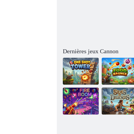
Dernières jeux Cannon
Rebond de
Tour One Shot
nourriture
Mers de