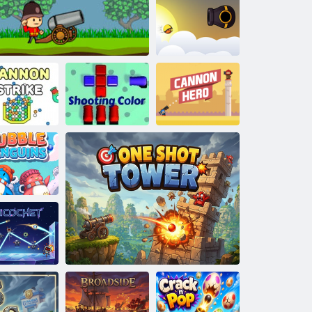
Flèche de canon
Homme canon
Couleur de prise
 soldats et les canons: Attaque Montagne
appe du canon
de vue
Héros du canon
Pingouins à
bulles