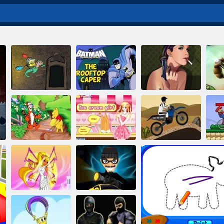
Spongebob And
Batman sur le
P
Dragons
toit
REPRÉSAILLES
Fille avec de la
Fou Conduire
Saut drôle
crème glacée
une moto
M
Un voleur dans