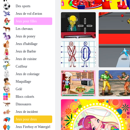
Soldat dans la panique
Des sports
Jeux de vol d'avion
Jeux pour filles
Les chevaux
Jeux de poney
Jeux d'habillage
Jeux de Barbie
Shooter avec
Jeux de cuisine
Bart
Massey House
Coiffeur
Jeux de coloriage
Maquillage
Tic Tac Toe
Gelé
Blocs colorés
Dinosaures
Jeux de incident
Poulet cuit au
Robuste Fighter
four
Glissante de
2
Jeux pour deux
Jeux Fireboy et Watergirl