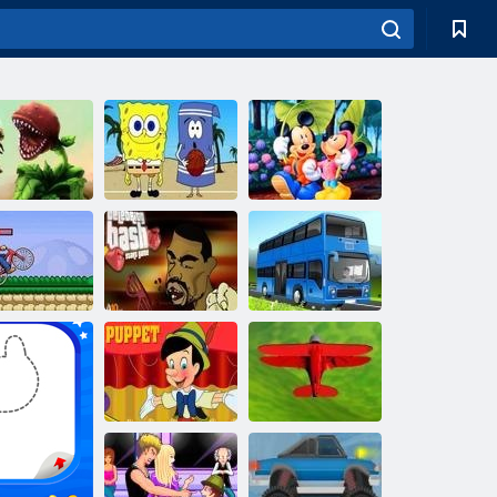
Beach-volley
Mickey Mouse:
lantes contre
avec Bob
trouver une
les insectes
l'éponge
étoile
Prélever un
Boxe avec des
autobus à deux
ario BMXe
célébrités
étages
Danse de
3D figures