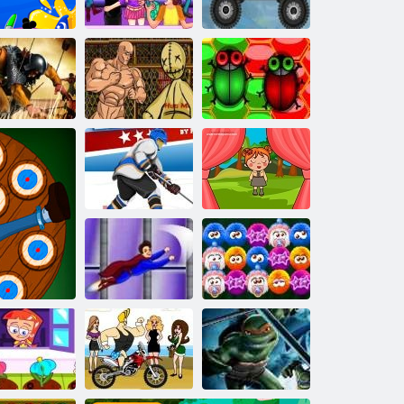
Pinocchio
aériennes
Peeper le tram
Course de neige
Légende de
Toile
Walter
Combats fous
Extracteur
Hockey sur
Lily il va sur le
glace
camping
Homme de
Superman
Woobies
d'acier
Breaking