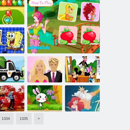
Teenage Mutant
gnon studio
Johnny Bravo
Ninja Turtles Le
de fleur
Tricks Plage
Retour du Roi
oom coloré
mpétence de
ournage Bob
l'éponge
Carabelli
Lemonade Stand
 camion de la
Barbie et Ken
est de 50 pour
police
Baiser
Winx Club Memorial Trick
verre
1334
1335
>
Zombie et
Roi Triton