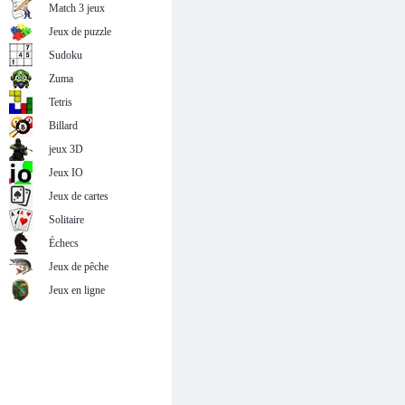
Match 3 jeux
Puzzle Mania
Fish Hunter 2
Jeux de puzzle
Sudoku
Zuma
Tetris
Billard
jeux 3D
Jeux IO
Jeux de cartes
Solitaire
Échecs
Jeux de pêche
Jeux en ligne