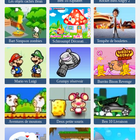
Ben 10 Alphabet
Rocket Bird Angry 2
Les objets cachés Bean
Bart Simpson zombies
Tempête de boulettes géantes
Schtroumpf Décoration Maison
Mario vs Luigi
Grumpy réservoir
Burrito Bison Revenge
Aventures de moutons
Deux petite souris
Ben 10 Livraison