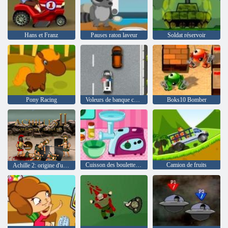
Hans et Franz
Pauses raton laveur
Soldat réservoir
Pony Racing
Voleurs de banque contre la police
Boks10 Bomber
Cuisson des boulettes de viande spaghetti
Camion de fruits
Achille 2: origine d'une légende