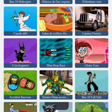
Ben 10 Helicopter
Hôtesse de l'air coquine
Définitions vent
Cupids défi
Salon de coiffure Happy 2
Camion Porteur
C'est la guerre
Mini Boat Race
Gloire Guts
Accident Raccoon
Tortues Ninja accessoires M. d'installation
Ben 10 Fall Safe