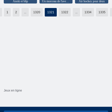
Anski et blip
Un morceau de l'aventure exotique
Air hockey pour deux
1
2
...
1320
1321
1322
...
1334
1335
Jeux en ligne