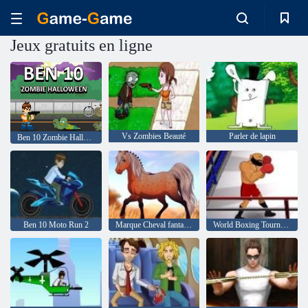
Jeux gratuits en ligne
Vs Zombies Beauté
Parler de lapin
Ben 10 Zombie Halloween
Ben 10 Moto Run 2
Marque Cheval fantastique
World Boxing Tournament