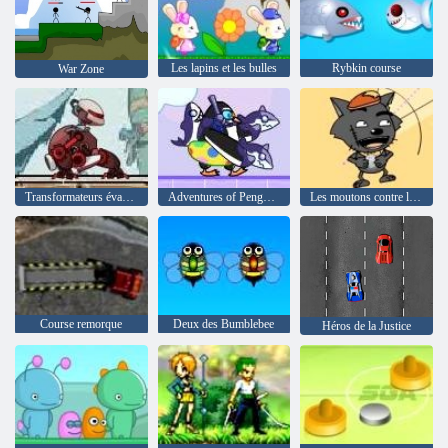
Les lapins et les bulles
Rybkin course
War Zone
Transformateurs évasion
Adventures of Penguins super
Les moutons contre les loups
Course remorque
Deux des Bumblebee
Héros de la Justice