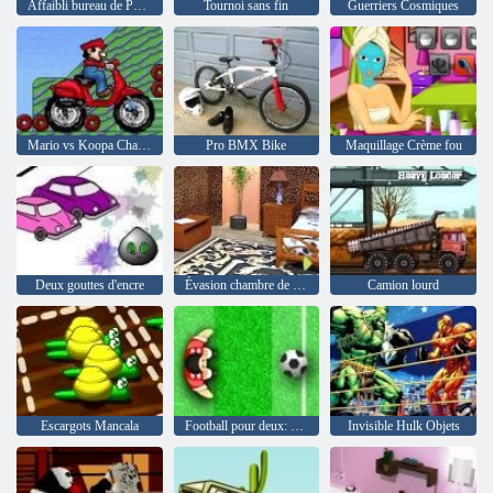
Affaibli bureau de Pâques édition 8
Tournoi sans fin
Guerriers Cosmiques
Mario vs Koopa Championnat
Pro BMX Bike
Maquillage Crème fou
Deux gouttes d'encre
Évasion chambre de Lisa
Camion lourd
Escargots Mancala
Football pour deux: Gardien de but
Invisible Hulk Objets