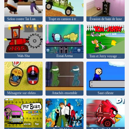
Selon contre Tai Lung boxe
Trajet en camion à travers le désert
Évasion de bain de luxe
Wah-Sha
Essai Arena
Tom et Jerry voyage Backyard
Ménagerie sur elektormobilchikah
Attachés ensemble
Saut céleste