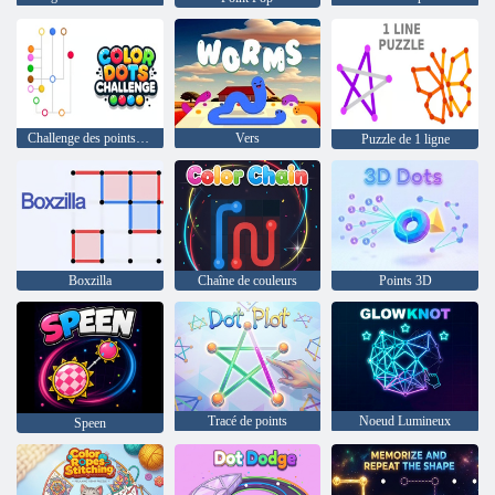
Challenge des points de couleur
Vers
Puzzle de 1 ligne
Boxzilla
Chaîne de couleurs
Points 3D
Tracé de points
Noeud Lumineux
Speen