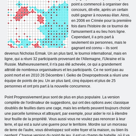
point a commencé à organiser des
concours, dit-elle, après un certain
oubli gagner à nouveau élan. Ainsi,
en 2006 en Crimée pour la première
fois dans l'histoire de ce tournoi de
l'amusement a eu lieu hors ligne.
Cependant, il a pris part à
seulement six personnes, mais le
gagnant est connu – ils sont
devenus Nicholas Ermak. Un an plus tard, le tournoi international, mais en
ligne, qui a réuni 32 participants provenant de l'Allemagne, l'Ukraine et la
Russie. Malheureusement, il n'a pas été achevée, ce qui a grandement
attristé de nombreux organisateurs et les participants. Ce ne sont pas au
point mort et en 2010 26 Décembre I. Geiko de Dnepropetrovsk a réuni une
équipe de points de jeu. Un an plus tard, cinq équipes et plus de 25
personnes et ont pris part à la nouvelle concurrence.
Point Progressivement jeux sont de plus en plus populaire. La version
complète de l'ordinateur de suggestions, qui ont des options avec classique
doublés de feuilles dans une cage, mais les enfants peuvent toujours choisir
une parcelle lumineux et attrayant, par exemple, pour aider le roi à étendre
leur fouille de la propriété. Vous aussi vous ne voulez pas renoncer à leur
terre, et qui est a suivi une guerre pour le territoire. Mordre sur un morceau
de terre de l'autre, vous développez soit votre foyer et la maison, ou bien ils
perdent. Chaque version du point de jeu, il est un champ de bataille, où il ya