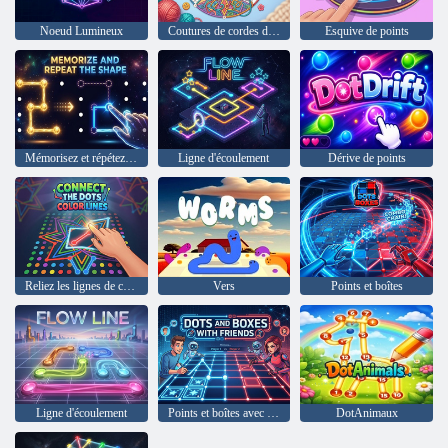
Noeud Lumineux
Coutures de cordes de couleur
Esquive de points
Mémorisez et répétez la forme
Ligne d'écoulement
Dérive de points
Reliez les lignes de couleur des points
Vers
Points et boîtes
Ligne d'écoulement
Points et boîtes avec des amis
DotAnimaux