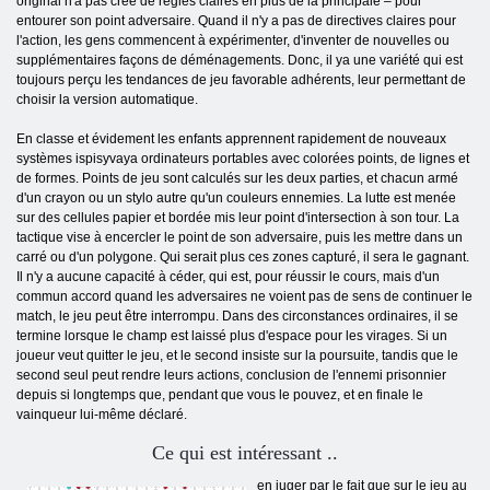
original n'a pas créé de règles claires en plus de la principale – pour
entourer son point adversaire. Quand il n'y a pas de directives claires pour
l'action, les gens commencent à expérimenter, d'inventer de nouvelles ou
supplémentaires façons de déménagements. Donc, il ya une variété qui est
toujours perçu les tendances de jeu favorable adhérents, leur permettant de
choisir la version automatique.
En classe et évidement les enfants apprennent rapidement de nouveaux
systèmes ispisyvaya ordinateurs portables avec colorées points, de lignes et
de formes. Points de jeu sont calculés sur les deux parties, et chacun armé
d'un crayon ou un stylo autre qu'un couleurs ennemies. La lutte est menée
sur des cellules papier et bordée mis leur point d'intersection à son tour. La
tactique vise à encercler le point de son adversaire, puis les mettre dans un
carré ou d'un polygone. Qui serait plus ces zones capturé, il sera le gagnant.
Il n'y a aucune capacité à céder, qui est, pour réussir le cours, mais d'un
commun accord quand les adversaires ne voient pas de sens de continuer le
match, le jeu peut être interrompu. Dans des circonstances ordinaires, il se
termine lorsque le champ est laissé plus d'espace pour les virages. Si un
joueur veut quitter le jeu, et le second insiste sur la poursuite, tandis que le
second seul peut rendre leurs actions, conclusion de l'ennemi prisonnier
depuis si longtemps que, pendant que vous le pouvez, et en finale le
vainqueur lui-même déclaré.
Ce qui est intéressant ..
en juger par le fait que sur le jeu au