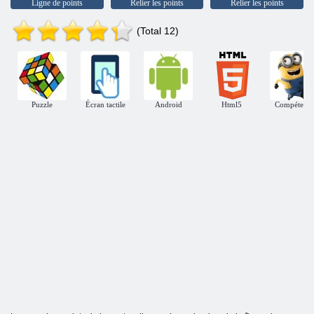
Ligne de points
Relier les points
Relier les points
(Total 12)
Puzzle
Écran tactile
Android
Html5
Compétenc