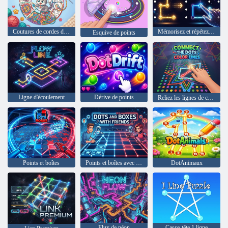
Coutures de cordes de couleur
Mémorisez et répétez la forme
Esquive de points
Ligne d'écoulement
Dérive de points
Reliez les lignes de couleur des points
Points et boîtes
Points et boîtes avec des amis
DotAnimaux
Flux de néon
Casse-tête 1 ligne