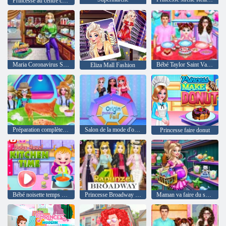
Princesse au centre commercial
Maria Coronavirus Shopping
Bébé Taylor Saint Valentin
Eliza Mall Fashion
Préparation complète de biryani de chèvre
Salon de la mode d'origine
Princesse faire donut
Bébé noisette temps de cuisine
Princesse Broadway Faire les boutiques
Maman va faire du shopping