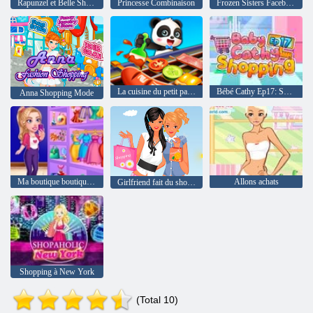
Rapunzel et Belle Shopping
Princesse Combinaison
Frozen Sisters Facebook Mode
La cuisine du petit panda
Bébé Cathy Ep17: Shopping
Anna Shopping Mode
Ma boutique boutique de mode
Allons achats
Girlfriend fait du shopping
Shopping à New York
(Total 10)