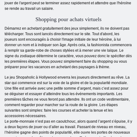
jouer de l'argent peut se terminer assez rapidement et attendre que l'héroïne
se rende au travail un salaire.
Shopping pour achats virtuels
Démarrez en achetant gratuitement des jeux simplement, ils ne doivent pas
télécharger. Tous sont lancés directement sur le site. Tout d'abord, les
joueurs sont encouragés à choisir l'image initiale de leur héroïne, à lui
donner un nom et à indiquer son âge. Après cela, la fashionista commencera
à remplir sa garde-robe de choses stylées et à mener une vie laïque. Le
signe du zodiaque détermine le caractère, vous pouvez donc le spécifier dès
les premières étapes. Vous pouvez simplement faire du shopping ou vous
préparer pour les vacances en achetant des paysages à thème.
Le jeu Shopaholic à Hollywood enverra les joueurs directement au rêve. La
star qui commence est sur la voie de la gloire et de la popularité mondiale.
Une fille est arrivée avec une petite somme d’argent, mais c’est assez pour
se déguiser et essayer d’atteindre tous les événements importants. Les
premières tâches ne vous feront pas attendre. Ils ont un code vestimentaire,
comment regarder pour marcher sur la route de la gloire. Les étapes
suivantes sont simples: faire les courses et acheter la tenue et les
accessoires nécessaires.
Le porte-monnaie n’est pas en caoutchouc, alors quand l’argent s’épuise, il y
a deux façons de jouer ou d’aller au travail. Passant de niveau en niveau,
l’héroïne gagne des points de popularité, elle ouvre les portes de nouveaux