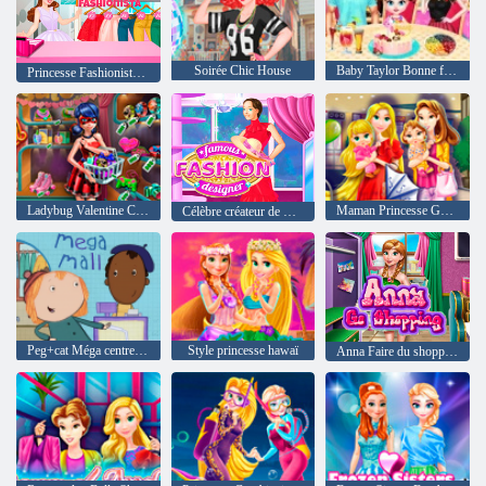
Soirée Chic House
Baby Taylor Bonne fête des mères
Princesse Fashioniste Moderne
Ladybug Valentine Cadeaux
Maman Princesse Go Panier
Célèbre créateur de mode
Peg+cat Méga centre commercial
Style princesse hawaï
Anna Faire du shopping