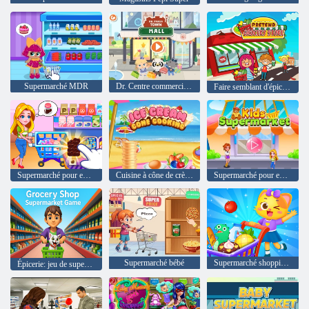
Supermarché MDR
Dr. Centre commercial Panda Town
Faire semblant d'épicerie
Supermarché pour enfants
Cuisine à cône de crème glacée
Supermarché pour enfants
Supermarché bébé
Supermarché shopping pour les enfants
Épicerie: jeu de supermarché