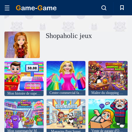
Shopaholic jeux
Centre commercial familial
Maître du shopping et de la cuisine d'Halloween
Mon histoire de supermarché
Mon supermarché Monster Town
Vente de garage d'Obby
Magasins Pepi Super