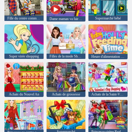
Fille du centre commercial
Supermarché bébé
Dame maman va faire du shopping
Super virée shopping
Filles de la mode Shopping pour l'été
Heure d'alimentation de bébé houx
Achats du Nouvel An
Achats de grossesse
Achats de la Saint-Valentin
Supermarché
Princesse sirène Realife Shopping