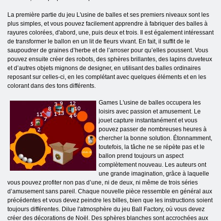
La première partie du jeu L'usine de balles et ses premiers niveaux sont les
plus simples, et vous pouvez facilement apprendre à fabriquer des balles à
rayures colorées, d'abord, une, puis deux et trois. Il est également intéressant
de transformer le ballon en un lit de fleurs vivant. En fait, il suffit de le
saupoudrer de graines d’herbe et de l’arroser pour qu’elles poussent. Vous
pouvez ensuite créer des robots, des sphères brillantes, des lapins duveteux
et d’autres objets mignons de designer, en utilisant des balles ordinaires
reposant sur celles-ci, en les complétant avec quelques éléments et en les
colorant dans des tons différents.
Games L'usine de balles occupera les
loisirs avec passion et amusement. Le
jouet capture instantanément et vous
pouvez passer de nombreuses heures à
chercher la bonne solution. Étonnamment,
toutefois, la tâche ne se répète pas et le
ballon prend toujours un aspect
complètement nouveau. Les auteurs ont
une grande imagination, grâce à laquelle
vous pouvez profiter non pas d’une, ni de deux, ni même de trois séries
d’amusement sans pareil. Chaque nouvelle pièce ressemble en général aux
précédentes et vous devez peindre les billes, bien que les instructions soient
toujours différentes. Dilue l'atmosphère du jeu Ball Factory, où vous devez
créer des décorations de Noël. Des sphères blanches sont accrochées aux