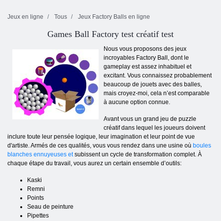
Jeux en ligne
Tous
Jeux Factory Balls en ligne
Games Ball Factory test créatif test
Nous vous proposons des jeux
incroyables Factory Ball, dont le
gameplay est assez inhabituel et
excitant. Vous connaissez probablement
beaucoup de jouets avec des balles,
mais croyez-moi, cela n’est comparable
à aucune option connue.
Avant vous un grand jeu de puzzle
créatif dans lequel les joueurs doivent
inclure toute leur pensée logique, leur imagination et leur point de vue
d'artiste. Armés de ces qualités, vous vous rendez dans une usine où
boules
blanches ennuyeuses et
subissent un cycle de transformation complet. À
chaque étape du travail, vous aurez un certain ensemble d’outils:
Kaski
Remni
Points
Seau de peinture
Pipettes