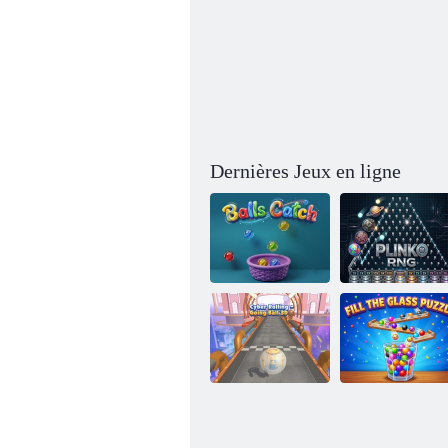
Dernières Jeux en ligne
Attrape-balles
Plinko RNG
Cyber Rolling -
Remplissez le