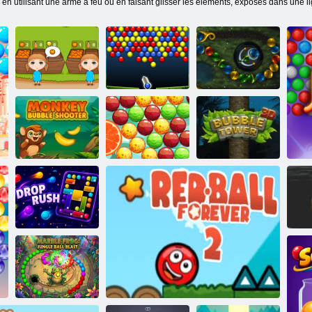
 en utilisant une arme à feu ou en faisant glisser les éléments, exposés dans une li
Boules
Ranch orange
énergétiques
Scintillement 2
Tireur de bulle
Bubble Pop
Bubble Tower
de singe
Story
3D
Chute de chute
Grenouille en