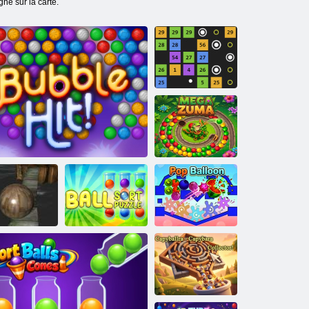
gne sur la carte.
Ballz en ligne
Méga Zuma
Balancer
Puzzle de tri de
Extreme 3D
Coup de bulle
balle
Ballon Pop