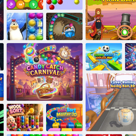
NON-- - 3
2048
Tri des couleurs du marbre
en ligne
Balles
mathématiques
Bulles
Fruits de
l'Arctique
Le sorcier
Going Balls
Course sans fin
Bulles de pirate