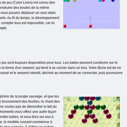
 de jeu (Color Lines) est connu des
 construire des boules de la même
, vous pouvez déplacer un seul objet,
tants. Au fil du temps, le développement
i compter tous est impossible, car ils
ompte
 jeu sont toujours disponibles pour tous. Les balles peuvent construire sur le
s la forme d'un serpent, qui tend à se cacher dans un trou. Votre tâche est de ne
t cassé et le serpent ralentit, déchiré au moment de se connecter, puis poursuivre
osphère de la jungle sauvage, et que les
e bruissement des feuilles, le chant des
ne voulez pas de démontrer le fait du
s moments vous offrez une autre façon
ontés balles, et vous tirez sur eux à
centre, le modèle courant commence à