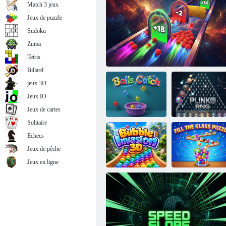
Match 3 jeux
Jeux de puzzle
Sudoku
Zuma
Chute de balle
Tetris
Billard
jeux 3D
Jeux IO
Jeux de cartes
Solitaire
Échecs
Jeux de pêche
Attrape-balles
Rolling Sky Balls Ultime
Plinko RNG
Jeux en ligne
Invasion de
Remplissez le
bulles 3D
puzzle en verre