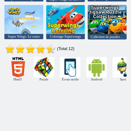
Super Wings: Le cours
Coloriage Superwings
Collection de puzzles Superwings
(Total 12)
Html5
Puzzle
Écran tactile
Android
Spot