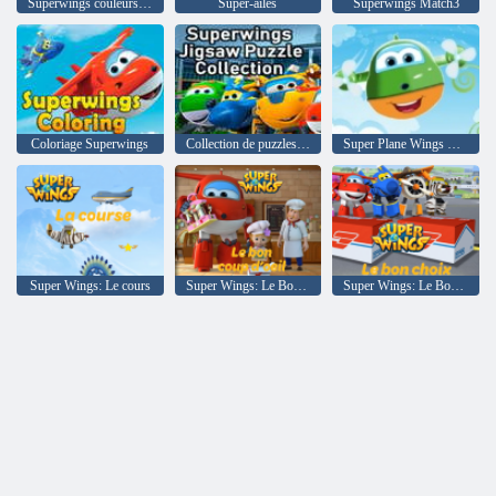
Superwings couleurs couleurs
Super-ailes
Superwings Match3
Coloriage Superwings
Collection de puzzles Superwings
Super Plane Wings Kid Subway Surfers Runner
Super Wings: Le cours
Super Wings: Le Bon Coup d'Oeil
Super Wings: Le Bon Choix