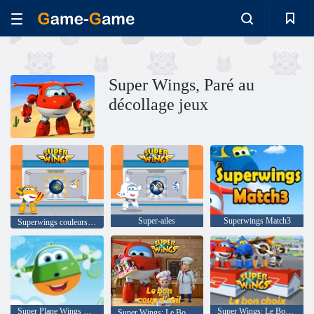
Super Wings, Paré au
décollage jeux
Super-ailes
Superwings Match3
Superwings couleurs couleurs
Super Plane Wings Kid Subway Surfers Runner
Super Wings: Le Bon Choix
Super Wings: Le Bon Coup d'Oeil