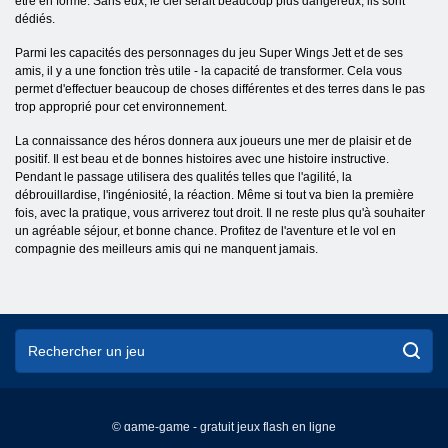
être en forme. Sans eux, le ciel serait beaucoup plus dangereux, ils sont
dédiés.
Parmi les capacités des personnages du jeu Super Wings Jett et de ses
amis, il y a une fonction très utile - la capacité de transformer.
Cela vous
permet d'effectuer beaucoup de choses différentes et des terres dans le pas
trop approprié pour cet environnement.
La connaissance des héros donnera aux joueurs une mer de plaisir et de
positif.
Il est beau et de bonnes histoires avec une histoire instructive.
Pendant le passage utilisera des qualités telles que l'agilité, la
débrouillardise, l'ingéniosité, la réaction. Même si tout va bien la première
fois, avec la pratique, vous arriverez tout droit. Il ne reste plus qu'à souhaiter
un agréable séjour, et bonne chance. Profitez de l'aventure et le vol en
compagnie des meilleurs amis qui ne manquent jamais.
© game-game - gratuit jeux flash en ligne