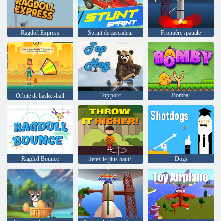
Ragdoll Express
Sprint de cascadeur
Frontière spatiale
Top porc
Bombal
Orbite de basket-ball
Ragdoll Bounce
Dogs
Jetez-le plus haut!