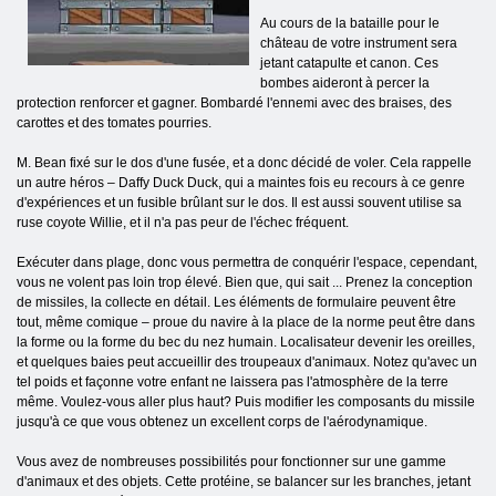
Au cours de la bataille pour le
château de votre instrument sera
jetant catapulte et canon. Ces
bombes aideront à percer la
protection renforcer et gagner. Bombardé l'ennemi avec des braises, des
carottes et des tomates pourries.
M. Bean fixé sur le dos d'une fusée, et a donc décidé de voler. Cela rappelle
un autre héros – Daffy Duck Duck, qui a maintes fois eu recours à ce genre
d'expériences et un fusible brûlant sur le dos. Il est aussi souvent utilise sa
ruse coyote Willie, et il n'a pas peur de l'échec fréquent.
Exécuter dans plage, donc vous permettra de conquérir l'espace, cependant,
vous ne volent pas loin trop élevé. Bien que, qui sait ... Prenez la conception
de missiles, la collecte en détail. Les éléments de formulaire peuvent être
tout, même comique – proue du navire à la place de la norme peut être dans
la forme ou la forme du bec du nez humain. Localisateur devenir les oreilles,
et quelques baies peut accueillir des troupeaux d'animaux. Notez qu'avec un
tel poids et façonne votre enfant ne laissera pas l'atmosphère de la terre
même. Voulez-vous aller plus haut? Puis modifier les composants du missile
jusqu'à ce que vous obtenez un excellent corps de l'aérodynamique.
Vous avez de nombreuses possibilités pour fonctionner sur une gamme
d'animaux et des objets. Cette protéine, se balancer sur les branches, jetant