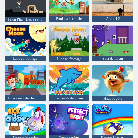
Poulet à la fronde
Accueil 2
Felon Play : Bac à sable Ragdoll
Lune au fromage
Saut de fureur
Lune au fromage
Écrasement de chauve-souris
Course de dauphins
Haut de porc
Frappez le poulet
Orbite parfaite
Bounce Masters