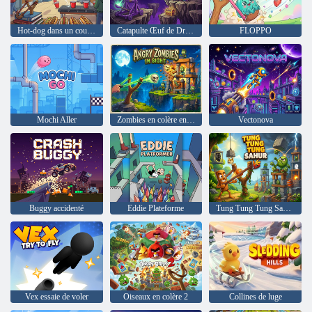
Hot-dog dans un couloir
Catapulte Œuf de Dragon
FLOPPO
Mochi Aller
Zombies en colère en vue
Vectonova
Buggy accidenté
Eddie Plateforme
Tung Tung Tung Sahur contre Zombie
Vex essaie de voler
Oiseaux en colère 2
Collines de luge