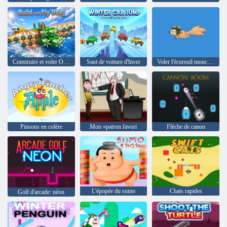
Construire et voler Obby
Saut de voiture d'hiver
Voler l'écureuil mouche 2
Pinsons en colère
Mon «patron favori
Flèche de canon
L'épopée du sumo
Chats rapides
Golf d'arcade: néon