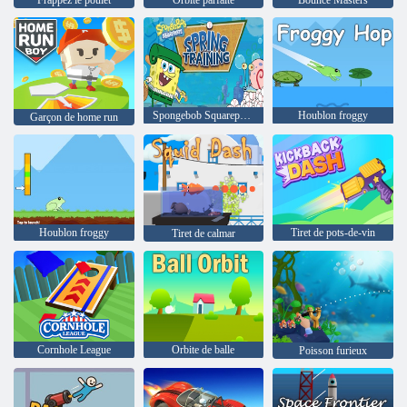
Spongebob Squarepants Spring Training
Houblon froggy
Garçon de home run
Houblon froggy
Tiret de pots-de-vin
Tiret de calmar
Cornhole League
Orbite de balle
Poisson furieux