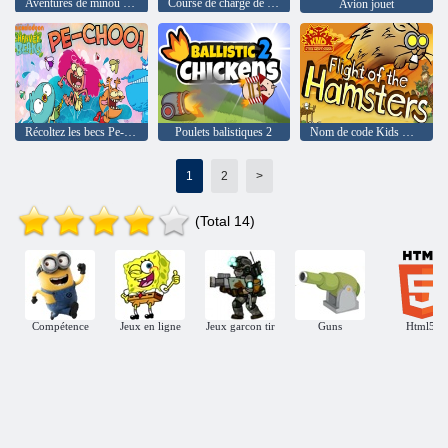
Aventures de minou affamées
Course de charge de fusée
Avion jouet
Récoltez les becs Pe-Choo !
Poulets balistiques 2
Nom de code Kids Next Door Le vol des hamsters
1
2
>
(Total 14)
Compétence
Jeux en ligne
Jeux garcon tir
Guns
Html5