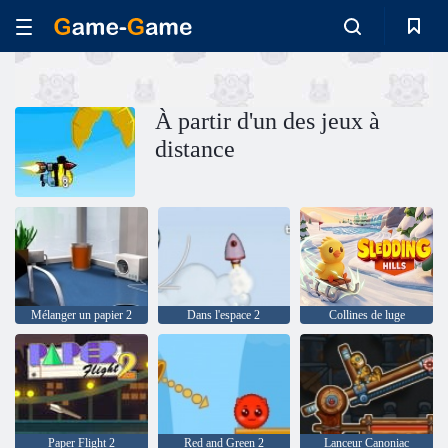
À partir d'un des jeux à
distance
Mélanger un papier 2
Dans l'espace 2
Collines de luge
Paper Flight 2
Red and Green 2
Lanceur Canoniac