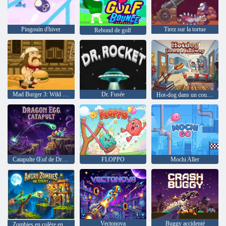
Pingouin d'hiver
Tirez sur la tortue
Rebond de golf
Mad Burger 3: Wild West
Dr. Fusée
Hot-dog dans un couloir
Catapulte Œuf de Dragon
FLOPPO
Mochi Aller
Vectonova
Buggy accidenté
Zombies en colère en vue