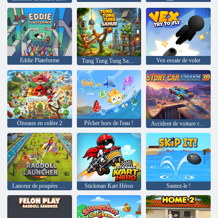
Eddie Plateforme
Vex essaie de voler
Tung Tung Tung Sahur contre Zombie
Oiseaux en colère 2
Pêcher hors de l'eau !
Accident de voiture cascadeuse 3D
Lanceur de poupées Ragdoll
Stickman Kart Héros
Sautez-le !